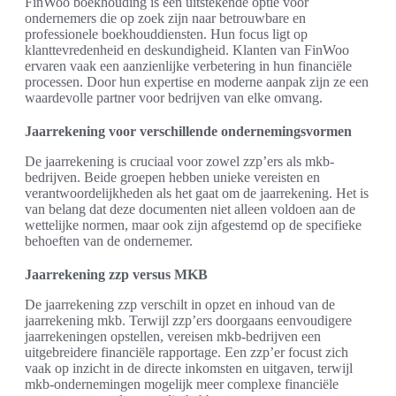
FinWoo boekhouding is een uitstekende optie voor
ondernemers die op zoek zijn naar betrouwbare en
professionele boekhouddiensten. Hun focus ligt op
klanttevredenheid en deskundigheid. Klanten van FinWoo
ervaren vaak een aanzienlijke verbetering in hun financiële
processen. Door hun expertise en moderne aanpak zijn ze een
waardevolle partner voor bedrijven van elke omvang.
Jaarrekening voor verschillende ondernemingsvormen
De jaarrekening is cruciaal voor zowel zzp’ers als mkb-
bedrijven. Beide groepen hebben unieke vereisten en
verantwoordelijkheden als het gaat om de jaarrekening. Het is
van belang dat deze documenten niet alleen voldoen aan de
wettelijke normen, maar ook zijn afgestemd op de specifieke
behoeften van de ondernemer.
Jaarrekening zzp versus MKB
De jaarrekening zzp verschilt in opzet en inhoud van de
jaarrekening mkb. Terwijl zzp’ers doorgaans eenvoudigere
jaarrekeningen opstellen, vereisen mkb-bedrijven een
uitgebreidere financiële rapportage. Een zzp’er focust zich
vaak op inzicht in de directe inkomsten en uitgaven, terwijl
mkb-ondernemingen mogelijk meer complexe financiële