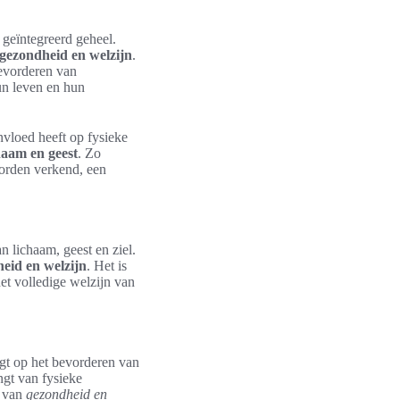
 geïntegreerd geheel.
gezondheid en welzijn
.
bevorderen van
hun leven en hun
vloed heeft op fysieke
haam en geest
. Zo
orden verkend, een
 lichaam, geest en ziel.
eid en welzijn
. Het is
et volledige welzijn van
igt op het bevorderen van
ngt van fysieke
n van
gezondheid en