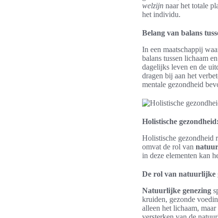
welzijn
naar het totale p
het individu.
Belang van balans tuss
In een maatschappij waar
balans tussen lichaam en
dagelijks leven en de uit
dragen bij aan het verbe
mentale gezondheid bev
Holistische gezondheid:
Holistische gezondheid ri
omvat de rol van
natuur
in deze elementen kan h
De rol van natuurlijke
Natuurlijke genezing
sp
kruiden, gezonde voedin
alleen het lichaam, maar
versterken van de natuu