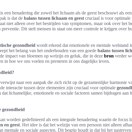
is een benadering die zowel het lichaam als de geest beschouwt als een
pak is dat de
balans tussen lichaam en geest
cruciaal is voor optimale
at niet alleen over het bestrijden van symptomen, maar ook over het 
 preventie. Dit stelt mensen in staat om meer controle te krijgen over 
stische gezondheid
wordt erkend dat emotionele en mentale welstand in
reept het belang van het onderhouden van een goede
balans tussen lic
de impact van bloemen op welzijn en geluk, die in deze
bron
verder w
en in hoe we ons voelen en presteren in ons dagelijks leven.
ondheid?
verwijst naar een aanpak die zich richt op de gezamenlijke harmonie van
de interactie tussen deze elementen zijn cruciaal voor optimale
gezondh
n dat lichamelijke, emotionele en sociale factoren samen bijdragen aan h
he gezondheid
an worden gedefinieerd als een integrale benadering waarin de focus l
m en geest
. Het idee is dat het welzijn van een persoon niet alleen afha
 mentale en sociale aspecten. Dit begrip houdt in dat bij het nastreve