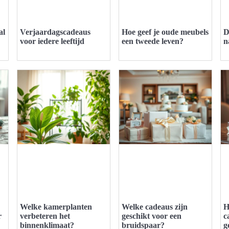
al
Verjaardagscadeaus
Hoe geef je oude meubels
D
voor iedere leeftijd
een tweede leven?
n
Welke kamerplanten
Welke cadeaus zijn
H
r
verbeteren het
geschikt voor een
c
binnenklimaat?
bruidspaar?
g