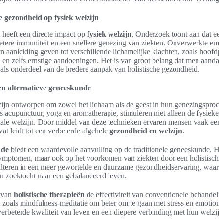
e gezondheid op fysiek welzijn
d
heeft een directe impact op
fysiek welzijn
. Onderzoek toont aan dat e
 betere immuniteit en een snellere genezing van ziekten. Onverwerkte em
n aanleiding geven tot verschillende lichamelijke klachten, zoals hoofdp
 en zelfs ernstige aandoeningen. Het is van groot belang dat men aanda
als onderdeel van de bredere aanpak van holistische gezondheid.
 en alternatieve geneeskunde
ijn ontworpen om zowel het lichaam als de geest in hun genezingsproc
 acupunctuur, yoga en aromatherapie, stimuleren niet alleen de fysiek
ale welzijn. Door middel van deze technieken ervaren mensen vaak een
at leidt tot een verbeterde algehele
gezondheid en welzijn
.
nde
biedt een waardevolle aanvulling op de traditionele geneeskunde. Het
ymptomen, maar ook op het voorkomen van ziekten door een holistisch
ulteren in een meer gewortelde en duurzame gezondheidservaring, waarb
 zoektocht naar een gebalanceerd leven.
e van
holistische therapieën
de effectiviteit van conventionele behandel
zoals mindfulness-meditatie om beter om te gaan met stress en emotion
n verbeterde kwaliteit van leven en een diepere verbinding met hun welzij