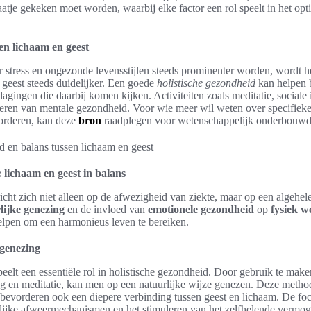
laatje gekeken moet worden, waarbij elke factor een rol speelt in het op
en lichaam en geest
 stress en ongezonde levensstijlen steeds prominenter worden, wordt 
 geest steeds duidelijker. Een goede
holistische gezondheid
kan helpen 
dagingen die daarbij komen kijken. Activiteiten zoals meditatie, sociale 
teren van mentale gezondheid. Voor wie meer wil weten over specifieke 
orderen, kan deze
bron
raadplegen voor wetenschappelijk onderbouwde
 lichaam en geest in balans
cht zich niet alleen op de afwezigheid van ziekte, maar op een algehele
lijke genezing
en de invloed van
emotionele gezondheid
op
fysiek w
elpen om een harmonieus leven te bereiken.
 genezing
eelt een essentiële rol in holistische gezondheid. Door gebruik te mak
g en meditatie, kan men op een natuurlijke wijze genezen. Deze metho
 bevorderen ook een diepere verbinding tussen geest en lichaam. De focu
rlijke afweermechanismen en het stimuleren van het zelfhelende vermog