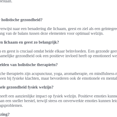
bestaan.
holistische gezondheid?
erwijst naar een benadering die lichaam, geest en ziel als een geïntegr
ang van de balans tussen deze elementen voor optimaal welzijn.
n lichaam en geest zo belangrijk?
 en geest is cruciaal omdat beide elkaar beïnvloeden. Een gezonde gee
ichamelijke gezondheid ook een positieve invloed heeft op emotioneel wel
elden van holistische therapieën?
che therapieën zijn acupunctuur, yoga, aromatherapie, en mindfulness-
lleen bij fysieke klachten, maar bevorderen ook de emotionele en menta
ele gezondheid fysiek welzijn?
eft een aanzienlijke impact op fysiek welzijn. Positieve emoties kunn
an een sneller herstel, terwijl stress en onverwerkte emoties kunnen lei
ringsproblemen.
ezing?