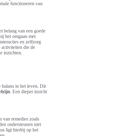
timale functioneren van
het belang van een goede
bij het omgaan met
interacties en zelfzorg
activiteiten die de
 inzichten.
 balans in het leven. Dit
elzijn
. Een dieper inzicht
en van remedies zoals
den ondersteunen niet
s ligt hierbij op het
en.