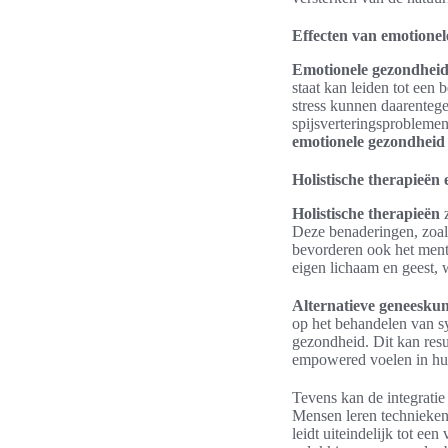
Effecten van emotionel
Emotionele gezondhei
staat kan leiden tot een
stress kunnen daarentege
spijsverteringsproblemen
emotionele gezondheid
Holistische therapieën
Holistische therapieën
z
Deze benaderingen, zoals
bevorderen ook het ment
eigen lichaam en geest, w
Alternatieve geneesku
op het behandelen van s
gezondheid. Dit kan res
empowered voelen in hun
Tevens kan de integrati
Mensen leren technieken 
leidt uiteindelijk tot ee