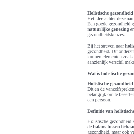
Holistische gezondheid
Het idee achter deze aan
Een goede gezondheid ga
natuurlijke genezing
en
gezondheidskeuzes.
Bij het streven naar
holi
gezondheid. Dit onderst
kunnen elementen zoals 
aanzienlijk verschil mak
Wat is holistische gez
Holistische gezondheid
Dit en de vanzelfspreken
belangrijk om te beseffe
een persoon.
Definitie van holistisc
Holistische gezondheid k
de
balans tussen lichaa
gezondheid, maar ook van