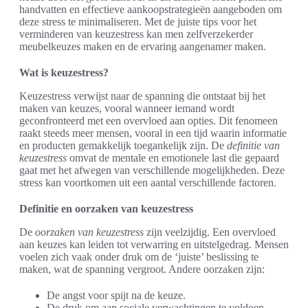
handvatten en effectieve aankoopstrategieën aangeboden om
deze stress te minimaliseren. Met de juiste tips voor het
verminderen van keuzestress kan men zelfverzekerder
meubelkeuzes maken en de ervaring aangenamer maken.
Wat is keuzestress?
Keuzestress verwijst naar de spanning die ontstaat bij het
maken van keuzes, vooral wanneer iemand wordt
geconfronteerd met een overvloed aan opties. Dit fenomeen
raakt steeds meer mensen, vooral in een tijd waarin informatie
en producten gemakkelijk toegankelijk zijn. De
definitie van
keuzestress
omvat de mentale en emotionele last die gepaard
gaat met het afwegen van verschillende mogelijkheden. Deze
stress kan voortkomen uit een aantal verschillende factoren.
Definitie en oorzaken van keuzestress
De
oorzaken van keuzestress
zijn veelzijdig. Een overvloed
aan keuzes kan leiden tot verwarring en uitstelgedrag. Mensen
voelen zich vaak onder druk om de ‘juiste’ beslissing te
maken, wat de spanning vergroot. Andere oorzaken zijn:
De angst voor spijt na de keuze.
De druk om aan sociale verwachtingen te voldoen.