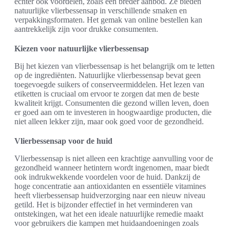
echter ook voordelen, zoals een breder aanbod. Ze bieden
natuurlijke vlierbessensap in verschillende smaken en
verpakkingsformaten. Het gemak van online bestellen kan
aantrekkelijk zijn voor drukke consumenten.
Kiezen voor natuurlijke vlierbessensap
Bij het kiezen van vlierbessensap is het belangrijk om te letten
op de ingrediënten. Natuurlijke vlierbessensap bevat geen
toegevoegde suikers of conserveermiddelen. Het lezen van
etiketten is cruciaal om ervoor te zorgen dat men de beste
kwaliteit krijgt. Consumenten die gezond willen leven, doen
er goed aan om te investeren in hoogwaardige producten, die
niet alleen lekker zijn, maar ook goed voor de gezondheid.
Vlierbessensap voor de huid
Vlierbessensap is niet alleen een krachtige aanvulling voor de
gezondheid wanneer hetintern wordt ingenomen, maar biedt
ook indrukwekkende voordelen voor de huid. Dankzij de
hoge concentratie aan antioxidanten en essentiële vitamines
heeft vlierbessensap huidverzorging naar een nieuw niveau
getild. Het is bijzonder effectief in het verminderen van
ontstekingen, wat het een ideale natuurlijke remedie maakt
voor gebruikers die kampen met huidaandoeningen zoals