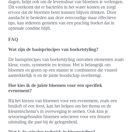
dagen, helpt ook om de levensduur van bloemen te verlengen.
Dit voorkomt dat er bacteriën in het water komen en zorgt
ervoor dat de bloemen beter kunnen blijven drinken. Door
aandacht te besteden aan deze eenvoudige maar effectieve
tips, kan iedereen genieten van een prachtig boeket dat in
optimale conditie blijft.
FAQ
Wat zijn de basisprincipes van boeketstyling?
De basisprincipes van boeketstyling omvatten elementen zoals
kleur, vorm, symmetrie en textuur. Het is belangrijk om
bloemen en groen op een manier te combineren die visueel
aantrekkelijk is en de juiste boodschap overbrengt.
Hoe kies ik de juiste bloemen voor een specifiek
evenement?
Bij het kiezen van bloemen voor een evenement, zoals een
bruiloft of een feest, kan het helpen om het thema en de
kleurenschema’s in overweging te nemen. Ook kun je
seizoensgebonden bloemen selecteren voor een frissere
uitstraling die past bij de gelegenheid.
Wat is de spiralen techniek in bloemstyling?