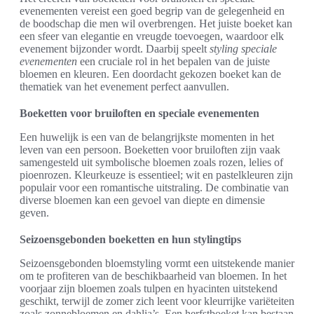
evenementen vereist een goed begrip van de gelegenheid en
de boodschap die men wil overbrengen. Het juiste boeket kan
een sfeer van elegantie en vreugde toevoegen, waardoor elk
evenement bijzonder wordt. Daarbij speelt
styling speciale
evenementen
een cruciale rol in het bepalen van de juiste
bloemen en kleuren. Een doordacht gekozen boeket kan de
thematiek van het evenement perfect aanvullen.
Boeketten voor bruiloften en speciale evenementen
Een huwelijk is een van de belangrijkste momenten in het
leven van een persoon. Boeketten voor bruiloften zijn vaak
samengesteld uit symbolische bloemen zoals rozen, lelies of
pioenrozen. Kleurkeuze is essentieel; wit en pastelkleuren zijn
populair voor een romantische uitstraling. De combinatie van
diverse bloemen kan een gevoel van diepte en dimensie
geven.
Seizoensgebonden boeketten en hun stylingtips
Seizoensgebonden bloemstyling vormt een uitstekende manier
om te profiteren van de beschikbaarheid van bloemen. In het
voorjaar zijn bloemen zoals tulpen en hyacinten uitstekend
geschikt, terwijl de zomer zich leent voor kleurrijke variëteiten
zoals zonnebloemen en dahlia’s. Een herfstboeket kan bestaan