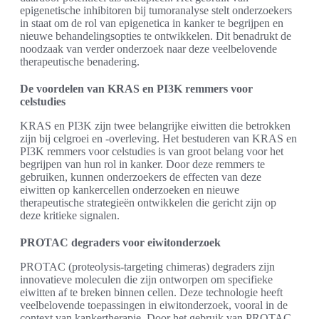
epigenetische inhibitoren bij tumoranalyse stelt onderzoekers
in staat om de rol van epigenetica in kanker te begrijpen en
nieuwe behandelingsopties te ontwikkelen. Dit benadrukt de
noodzaak van verder onderzoek naar deze veelbelovende
therapeutische benadering.
De voordelen van KRAS en PI3K remmers voor
celstudies
KRAS en PI3K zijn twee belangrijke eiwitten die betrokken
zijn bij celgroei en -overleving. Het bestuderen van KRAS en
PI3K remmers voor celstudies is van groot belang voor het
begrijpen van hun rol in kanker. Door deze remmers te
gebruiken, kunnen onderzoekers de effecten van deze
eiwitten op kankercellen onderzoeken en nieuwe
therapeutische strategieën ontwikkelen die gericht zijn op
deze kritieke signalen.
PROTAC degraders voor eiwitonderzoek
PROTAC (proteolysis-targeting chimeras) degraders zijn
innovatieve moleculen die zijn ontworpen om specifieke
eiwitten af te breken binnen cellen. Deze technologie heeft
veelbelovende toepassingen in eiwitonderzoek, vooral in de
context van kankertherapie. Door het gebruik van PROTAC