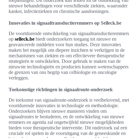
toepassingen. Dit onderzoek kan leiden tot de ontdekking van
nieuwe behandelingen voor verschillende ziekten, waaronder
kanker, infectieziekten en chronische aandoeningen.
Innovaties in signaaltransductieremmers op Selleck.be
De voortdurende ontwikkeling van signaaltransductieremmers
op
selleck.be
biedt onderzoekers toegang tot nieuwe en
geavanceerde middelen voor hun studies. Deze innovaties
maken het mogelijk om diepere inzichten te verkrijgen in de
mechanismen van ziekten en om effectievere therapeutische
strategieën te ontwikkelen. Door gebruik te maken van de
nieuwste technologieën en producten kunnen wetenschappers
de grenzen van ons begrip van celbiologie en oncologie
verleggen.
Toekomstige richtingen in signaalroute-onderzoek
De toekomst van signaalroute-onderzoek is veelbelovend, met
voortdurende innovaties in technologie en methodologie.
Onderzoekers blijven nieuwe manieren vinden om
signaalroutes te bestuderen, en de ontwikkeling van nieuwe
remmers en agentia zal ongetwijfeld nieuwe mogelijkheden
bieden voor therapeutische interventie. Dit onderzoek zal een
cruciale rol spelen in de vooruitgang van de geneeskunde en