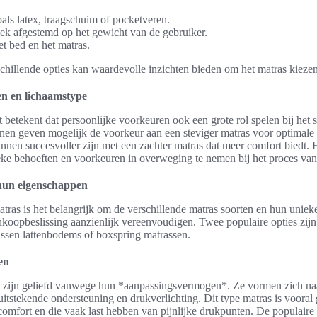
als latex, traagschuim of pocketveren.
iek afgestemd op het gewicht van de gebruiker.
t bed en het matras.
chillende opties kan waardevolle inzichten bieden om het matras kieze
en en lichaamstype
t betekent dat persoonlijke voorkeuren ook een grote rol spelen bij het 
nen geven mogelijk de voorkeur aan een steviger matras voor optimale 
nen succesvoller zijn met een zachter matras dat meer comfort biedt. H
eke behoeften en voorkeuren in overweging te nemen bij het proces van
hun eigenschappen
atras is het belangrijk om de verschillende matras soorten en hun unie
ankoopbeslissing aanzienlijk vereenvoudigen. Twee populaire opties zi
ussen lattenbodems of boxspring matrassen.
en
zijn geliefd vanwege hun *aanpassingsvermogen*. Ze vormen zich naa
uitstekende ondersteuning en drukverlichting. Dit type matras is voora
comfort en die vaak last hebben van pijnlijke drukpunten. De populair