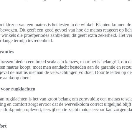
 het kiezen van een matras is het testen in de winkel. Klanten kunnen d
e bewegen. Dit geeft een goed gevoel van hoe de matras reageert op li
winkels die proefperiodes aanbieden; dit geeft extra zekerheid. Het v
r lange termijn tevredenheid.
ranties
rassen bieden een breed scala aan keuzes, maar het is belangrijk om 
een matras koopt, moet men aandacht besteden aan de garantie en retou
val de matras niet aan de verwachtingen voldoet. Door te letten op de
te aankoop doen.
 voor rugklachten
an rugklachten is het van groot belang om zorgvuldig een matras te sel
ng en comfort zorgt ervoor dat de wervelkolom correct uitgelijnd blijft 
ras drukpunten oplevert, terwijl een te zacht matras ervoor kan zorgen 
ort