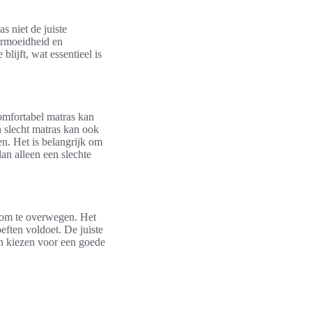
s niet de juiste
vermoeidheid en
lijft, wat essentieel is
comfortabel matras kan
n slecht matras kan ook
en. Het is belangrijk om
an alleen een slechte
n om te overwegen. Het
eften voldoet. De juiste
an kiezen voor een goede