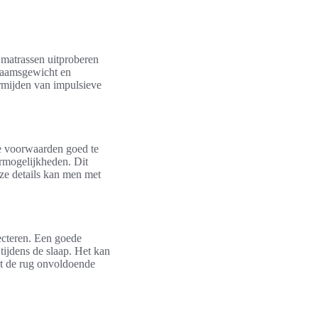
e matrassen uitproberen
chaamsgewicht en
ermijden van impulsieve
de voorwaarden goed te
rmogelijkheden. Dit
ze details kan men met
ecteren. Een goede
tijdens de slaap. Het kan
dat de rug onvoldoende