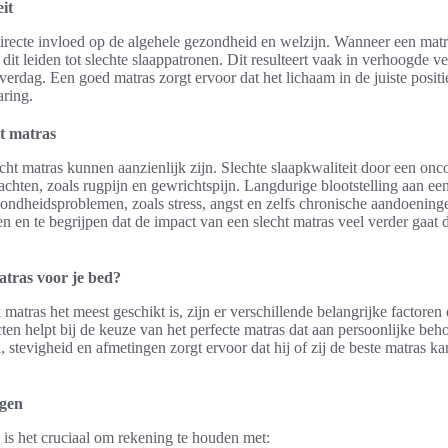
it
directe invloed op de algehele gezondheid en welzijn. Wanneer een matra
 dit leiden tot slechte slaappatronen. Dit resulteert vaak in verhoogde 
rdag. Een goed matras zorgt ervoor dat het lichaam in de juiste positie b
aring.
t matras
ht matras kunnen aanzienlijk zijn. Slechte slaapkwaliteit door een on
lachten, zoals rugpijn en gewrichtspijn. Langdurige blootstelling aan ee
ezondheidsproblemen, zoals stress, angst en zelfs chronische aandoening
n en te begrijpen dat de impact van een slecht matras veel verder gaat d
matras voor je bed?
 matras het meest geschikt is, zijn er verschillende belangrijke factore
ten helpt bij de keuze van het perfecte matras dat aan persoonlijke beho
, stevigheid en afmetingen zorgt ervoor dat hij of zij de beste matras k
egen
s is het cruciaal om rekening te houden met: