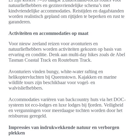
natuurliefhebbers en gezinsvriendelijke schema’s met
kindvriendelijke accommodaties. Reistijden en dagafstanden
worden realistisch gepland om rijtijden te beperken en rust te
garanderen.
Activiteiten en accommodaties op maat
Voor nieuw zeeland reizen voor avonturiers en
natuurliefhebbers worden activiteiten gekozen op basis van
ervaring en conditie. Denk aan multi‑day hikes zoals de Abel
Tasman Coastal Track en Routeburn Track.
Avonturiers vinden bungy, white‑water rafting en
helikoptervluchten bij Queenstown. Kajakken en marine
wildlife tours zijn beschikbaar voor vogel‑ en
walvisliefhebbers.
Accommodaties variëren van backcountry huts via het DOC-
systeem tot eco‑lodges en luxe lodges bij fjorden. Veiligheid
en vergunningen voor meerdaagse tochten worden door het
reisbureau geregeld.
Impressies van indrukwekkende natuur en verborgen
plekken