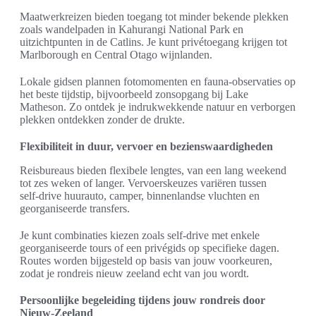
Maatwerkreizen bieden toegang tot minder bekende plekken
zoals wandelpaden in Kahurangi National Park en
uitzichtpunten in de Catlins. Je kunt privétoegang krijgen tot
Marlborough en Central Otago wijnlanden.
Lokale gidsen plannen fotomomenten en fauna‑observaties op
het beste tijdstip, bijvoorbeeld zonsopgang bij Lake
Matheson. Zo ontdek je indrukwekkende natuur en verborgen
plekken ontdekken zonder de drukte.
Flexibiliteit in duur, vervoer en bezienswaardigheden
Reisbureaus bieden flexibele lengtes, van een lang weekend
tot zes weken of langer. Vervoerskeuzes variëren tussen
self‑drive huurauto, camper, binnenlandse vluchten en
georganiseerde transfers.
Je kunt combinaties kiezen zoals self‑drive met enkele
georganiseerde tours of een privégids op specifieke dagen.
Routes worden bijgesteld op basis van jouw voorkeuren,
zodat je rondreis nieuw zeeland echt van jou wordt.
Persoonlijke begeleiding tijdens jouw rondreis door
Nieuw-Zeeland