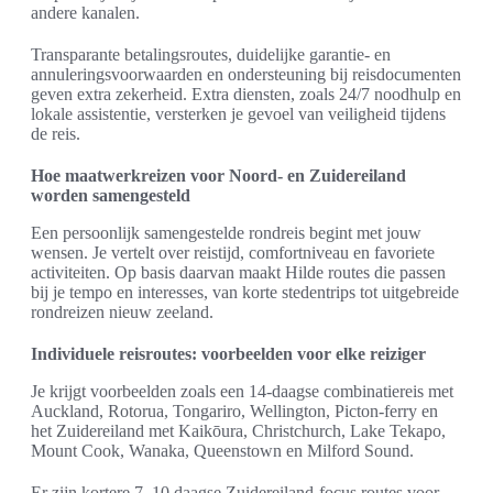
andere kanalen.
Transparante betalingsroutes, duidelijke garantie- en
annuleringsvoorwaarden en ondersteuning bij reisdocumenten
geven extra zekerheid. Extra diensten, zoals 24/7 noodhulp en
lokale assistentie, versterken je gevoel van veiligheid tijdens
de reis.
Hoe maatwerkreizen voor Noord- en Zuidereiland
worden samengesteld
Een persoonlijk samengestelde rondreis begint met jouw
wensen. Je vertelt over reistijd, comfortniveau en favoriete
activiteiten. Op basis daarvan maakt Hilde routes die passen
bij je tempo en interesses, van korte stedentrips tot uitgebreide
rondreizen nieuw zeeland.
Individuele reisroutes: voorbeelden voor elke reiziger
Je krijgt voorbeelden zoals een 14-daagse combinatiereis met
Auckland, Rotorua, Tongariro, Wellington, Picton-ferry en
het Zuidereiland met Kaikōura, Christchurch, Lake Tekapo,
Mount Cook, Wanaka, Queenstown en Milford Sound.
Er zijn kortere 7–10 daagse Zuidereiland-focus routes voor