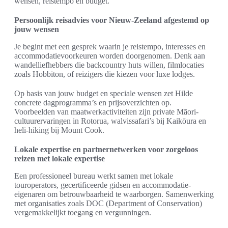
wensen, reistempo en budget.
Persoonlijk reisadvies voor Nieuw-Zeeland afgestemd op
jouw wensen
Je begint met een gesprek waarin je reistempo, interesses en
accommodatievoorkeuren worden doorgenomen. Denk aan
wandelliefhebbers die backcountry huts willen, filmlocaties
zoals Hobbiton, of reizigers die kiezen voor luxe lodges.
Op basis van jouw budget en speciale wensen zet Hilde
concrete dagprogramma’s en prijsoverzichten op.
Voorbeelden van maatwerkactiviteiten zijn private Māori-
cultuurervaringen in Rotorua, walvissafari’s bij Kaikōura en
heli-hiking bij Mount Cook.
Lokale expertise en partnernetwerken voor zorgeloos
reizen met lokale expertise
Een professioneel bureau werkt samen met lokale
touroperators, gecertificeerde gidsen en accommodatie-
eigenaren om betrouwbaarheid te waarborgen. Samenwerking
met organisaties zoals DOC (Department of Conservation)
vergemakkelijkt toegang en vergunningen.