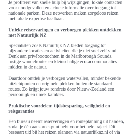
Je profiteert van snelle hulp bij wijzigingen, lokale contacten
voor noodgevallen en actuele informatie over toegang tot
nationale parken. Deze netwerken maken zorgeloos reizen
met lokale expertise haalbaar.
Unieke reiservaringen en verborgen plekken ontdekken
met Natuurlijk NZ
Specialisten zoals Natuurlijk NZ bieden toegang tot
bijzondere locaties en activiteiten die je niet snel zelf vindt.
Denk aan privéboottochten in de Marlborough Sounds,
rustige wandelroutes en kleinschalige eco-accommodaties
midden in de natuur.
Daardoor ontdek je verborgen watervallen, minder bekende
uitzichtpunten en originele plekken buiten de standaard
routes. Zo krijgt jouw rondreis door Nieuw-Zeeland een
persoonlijk en uniek karakter.
Praktische voordelen: tijdsbesparing, veiligheid en
reisgaranties
Een bureau neemt reserveringen en routeplanning uit handen,
zodat je één aanspreekpunt hebt voor het hele traject. Dit
bespaart tijd bij het reizen plannen via natuurlijknz.nl of via