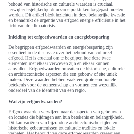
behoud van historische en culturele waarden is cruciaal,
terwijl er tegelijkertijd duurzame praktijken toegepast moeten
worden. Dit artikel biedt inzichten in deze belangrijke kwestie
en benadrukt de urgentie van erfgoed energie-efficiëntie in het
licht van de klimaatcrisis.
Inleiding tot erfgoedwaarden en energiebesparing
De begrippen erfgoedwaarden en energiebesparing zijn
essentieel in de discussie over het behoud van cultureel
erfgoed. Het is cruciaal om te begrijpen hoe deze twee
elementen met elkaar verweven zijn en elkaar kunnen
aanvullen. Erfgoedwaarden omvatten de historische, culturele
en architectonische aspecten die een gebouw of site uniek
maken. Deze waarden hebben vaak een grote emotionele
betekenis voor de gemeenschap en vormen een wezenlijk
onderdeel van de identiteit van een regio.
Wat zijn erfgoedwaarden?
Erfgoedwaarden verwijzen naar de aspecten van gebouwen
en locaties die bijdragen aan hun betekenis en belangrijkheid.
Dit kan variëren van bijzondere architectonische stijlen en
historische gebeurtenissen tot culturele tradities en lokale
verhalen. Het behoud van deze erfgoedwaarden creëert een