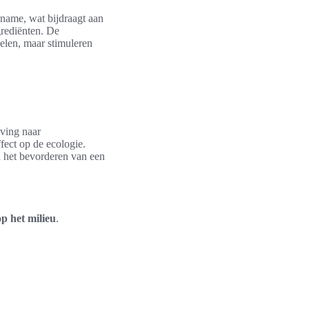
inname, wat bijdraagt aan
grediënten. De
delen, maar stimuleren
iving naar
ffect op de ecologie.
 het bevorderen van een
p het milieu
.