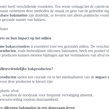
oter heeft verschillende voordelen. Ten eerste verlaagt het de calorie-
rnaast verbeteren deze methoden de smaak en geur van de gebruikte in
ikbare bakmatten
zijn duidelijk; ze leveren niet alleen praktische voor
n gezonde manier van bakken.
es en hun impact op het milieu
me bakaccessoires
is essentieel voor een gezonder milieu. De verschu
kproducten
, zoals herbruikbare siliconen bakmatten, heeft een positief e
e producten kunnen mensen bijdragen aan het verminderen van afval en
lieuvriendelijke bakproducten?
kproducten
spelen een cruciale rol in het minimaliseren van de
impact o
oor deze producten te kiezen zijn:
lastic afval.
, waardoor de noodzaak voor frequente vervanging afneemt.
 bewustwording rondom duurzaamheid.
re siliconen bakmatten in een duurzaam leven