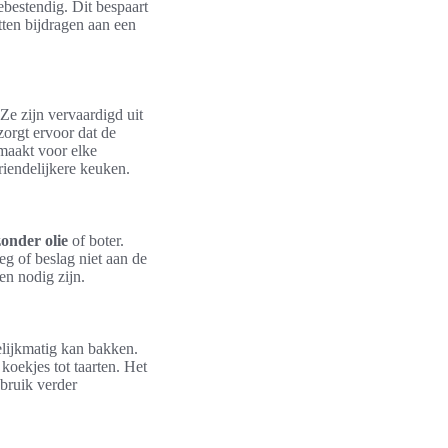
ebestendig. Dit bespaart
tten bijdragen aan een
 Ze zijn vervaardigd uit
zorgt ervoor dat de
 maakt voor elke
riendelijkere keuken.
onder olie
of boter.
g of beslag niet aan de
en nodig zijn.
elijkmatig kan bakken.
koekjes tot taarten. Het
bruik verder