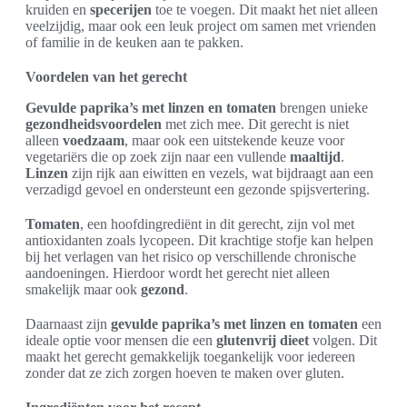
kruiden en
specerijen
toe te voegen. Dit maakt het niet alleen
veelzijdig, maar ook een leuk project om samen met vrienden
of familie in de keuken aan te pakken.
Voordelen van het gerecht
Gevulde paprika’s met linzen en tomaten
brengen unieke
gezondheidsvoordelen
met zich mee. Dit gerecht is niet
alleen
voedzaam
, maar ook een uitstekende keuze voor
vegetariërs die op zoek zijn naar een vullende
maaltijd
.
Linzen
zijn rijk aan eiwitten en vezels, wat bijdraagt aan een
verzadigd gevoel en ondersteunt een gezonde spijsvertering.
Tomaten
, een hoofdingrediënt in dit gerecht, zijn vol met
antioxidanten zoals lycopeen. Dit krachtige stofje kan helpen
bij het verlagen van het risico op verschillende chronische
aandoeningen. Hierdoor wordt het gerecht niet alleen
smakelijk maar ook
gezond
.
Daarnaast zijn
gevulde paprika’s met linzen en tomaten
een
ideale optie voor mensen die een
glutenvrij
dieet
volgen. Dit
maakt het gerecht gemakkelijk toegankelijk voor iedereen
zonder dat ze zich zorgen hoeven te maken over gluten.