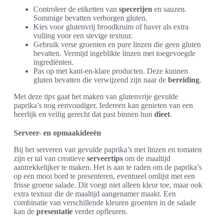
Controleer de etiketten van
specerijen
en sauzen.
Sommige bevatten verborgen gluten.
Kies voor glutenvrij broodkruim of haver als extra
vulling voor een stevige textuur.
Gebruik verse groenten en pure linzen die geen gluten
bevatten. Vermijd ingeblikte linzen met toegevoegde
ingrediënten.
Pas op met kant-en-klare producten. Deze kunnen
gluten bevatten die verwijzend zijn naar de
bereiding
.
Met deze
tips
gaat het maken van glutenvrije gevulde
paprika’s nog eenvoudiger. Iedereen kan genieten van een
heerlijk en veilig gerecht dat past binnen hun
dieet
.
Serveer- en opmaakideeën
Bij het serveren van gevulde paprika’s met linzen en tomaten
zijn er tal van creatieve
serveertips
om de maaltijd
aantrekkelijker te maken. Het is aan te raden om de paprika’s
op een mooi bord te presenteren, eventueel omlijst met een
frisse groene salade. Dit voegt niet alleen kleur toe, maar ook
extra textuur die de maaltijd aangenamer maakt. Een
combinatie van verschillende kleuren groenten in de salade
kan de
presentatie
verder opfleuren.