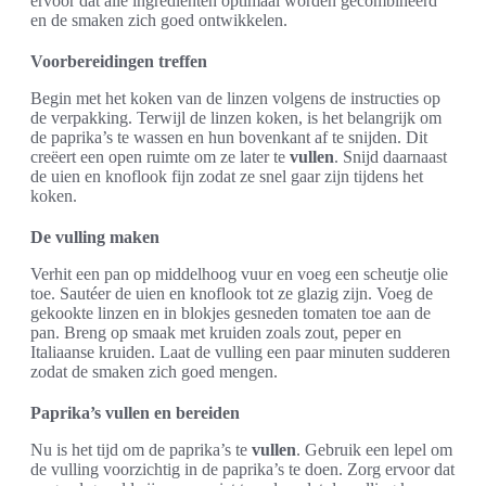
ervoor dat alle ingrediënten optimaal worden gecombineerd
en de smaken zich goed ontwikkelen.
Voorbereidingen treffen
Begin met het koken van de linzen volgens de instructies op
de verpakking. Terwijl de linzen koken, is het belangrijk om
de paprika’s te wassen en hun bovenkant af te snijden. Dit
creëert een open ruimte om ze later te
vullen
. Snijd daarnaast
de uien en knoflook fijn zodat ze snel gaar zijn tijdens het
koken.
De vulling maken
Verhit een pan op middelhoog vuur en voeg een scheutje olie
toe. Sautéer de uien en knoflook tot ze glazig zijn. Voeg de
gekookte linzen en in blokjes gesneden tomaten toe aan de
pan. Breng op smaak met kruiden zoals zout, peper en
Italiaanse kruiden. Laat de vulling een paar minuten sudderen
zodat de smaken zich goed mengen.
Paprika’s vullen en bereiden
Nu is het tijd om de paprika’s te
vullen
. Gebruik een lepel om
de vulling voorzichtig in de paprika’s te doen. Zorg ervoor dat