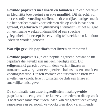
Gevulde paprika’s met linzen en tomaten
zijn een heerlijke
en kleurrijke toevoeging aan elke
maaltijd
. Dit gerecht, vol
met essentiële
voedingsstoffen
, biedt een rijke, hartige smaak
die het perfect maakt voor iedereen die op zoek is naar een
gezond
,
vegetarisch
en
glutenvrij
alternatief. Of het nu gaat
om een snelle weekavondmaaltijd of een speciale
gelegenheid, dit
recept
is eenvoudig te
bereiden
en kan door
iedereen worden genoten.
Wat zijn gevulde paprika’s met linzen en tomaten?
Gevulde paprika’s
zijn een populair gerecht, bestaande uit
paprika’s die gevuld zijn met een heerlijke mix. Dit
zelfgemaakt gerecht
bevat in deze variant
linzen
en
tomaten
, wat zorgt voor een perfecte balans tussen smaak en
voedingswaarde.
Linzen
vormen een uitstekende bron van
eiwitten en vezels, terwijl
tomaten
de dish een frisse en
smakelijke twist geven.
De combinatie van deze
ingrediënten
maakt
gevulde
paprika’s
tot een gezondere keuze voor iedereen die op zoek
is naar voedzame maaltijden. Men kan dit gerecht eenvoudig
aanpassen aan persoonlijke voorkeuren door verschillende