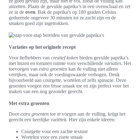
ze goed gevuld zijn, maar niet te vol, zodat de vulling kan
uitzetten. Plaats de gevulde paprika’s in een ovenschaal en zet
ze in de
oven
. Bak de paprika’s op 180 graden Celsius
gedurende ongeveer 30 minuten tot ze zacht zijn en de
smaken goed zijn ingetrokken.
Variaties op het originele recept
Voor liefhebbers van
creatief koken
bieden gevulde paprika’s
met linzen en tomaten ruimte voor verschillende
variaties
. Het
toevoegen van
extra groenten
kan de vulling niet alleen
verrijken, maar ook de voedingswaarde verhogen. Denk
bijvoorbeeld aan courgette, wortelen of zelfs spinazie. Deze
groenten voegen een frisse smaak toe en zijn perfect voor het
maken van een nog gezonder gerecht.
Met extra groenten
Door
extra groenten
toe te voegen aan de vulling, krijgt het
gerecht een heerlijke variëteit. Hier zijn enkele ideeën:
Courgette voor een zachte textuur
Wortelen voor een zoete smaak