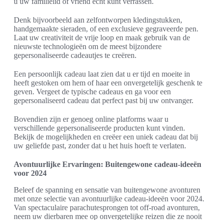
u uw familielid of vriend echt kunt verrassen.
Denk bijvoorbeeld aan zelfontworpen kledingstukken,
handgemaakte sieraden, of een exclusieve gegraveerde pen.
Laat uw creativiteit de vrije loop en maak gebruik van de
nieuwste technologieën om de meest bijzondere
gepersonaliseerde cadeautjes te creëren.
Een persoonlijk cadeau laat zien dat u er tijd en moeite in
heeft gestoken om hem of haar een onvergetelijk geschenk te
geven. Vergeet de typische cadeaus en ga voor een
gepersonaliseerd cadeau dat perfect past bij uw ontvanger.
Bovendien zijn er genoeg online platforms waar u
verschillende gepersonaliseerde producten kunt vinden.
Bekijk de mogelijkheden en creëer een uniek cadeau dat bij
uw geliefde past, zonder dat u het huis hoeft te verlaten.
Avontuurlijke Ervaringen: Buitengewone cadeau-ideeën
voor 2024
Beleef de spanning en sensatie van buitengewone avonturen
met onze selectie van avontuurlijke cadeau-ideeën voor 2024.
Van spectaculaire parachutesprongen tot off-road avonturen,
neem uw dierbaren mee op onvergetelijke reizen die ze nooit