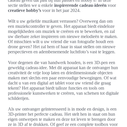
cadeau geven dat past bij hun passies en hobby’s? In deze
sectie stellen we u enkele
inspirerende cadeau-ideeën
voor
creatieve hobby’s
voor in het jaar 2024.
Wilt u uw geliefde muzikant verrassen? Overweeg dan om
een muziekcontroller te geven. Het apparaat biedt eindeloze
mogelijkheden om muziek te creëren en te bewerken, en zal
uw dierbare zeker inspireren om nieuwe melodieën te maken.
Of misschien wilt u uw vriend die van fotografie houdt een
drone geven? Het zal hem of haar in staat stellen om nieuwe
perspectieven en adembenemende luchtfoto’s vast te leggen.
Voor degenen die van handwerk houden, is een 3D-pen een
geweldig cadeau-idee. Met dit apparaat kan de ontvanger hun
creativiteit de vrije loop laten en driedimensionale objecten
maken met slechts een paar eenvoudige bewegingen. Of wat
dacht u van een digital art tablet voor uw vriend die graag
tekent? Het apparaat biedt talloze functies en tools om
professionele kunstwerken te creëren, van schetsen tot digitale
schilderijen.
Als uw ontvanger geïnteresseerd is in mode en design, is een
3D-printer het perfecte cadeau. Het stelt hen in staat om hun
eigen ontwerpen te maken en deze tot leven te brengen door
ze in 3D af te drukken. Of geef ze een complete toolbox voor