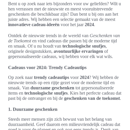
Bent u op zoek naar iets bijzonders voor uw geliefden? Wilt u
hen verrassen met de nieuwste en meest vooruitstrevende
geschenken die beschikbaar zijn? Dan bent u bij ons aan het
juiste adres. Wij hebben een selectie gemaakt van de meest
innovatieve cadeau-ideeën
voor het jaar
2024
.
Ontdek de nieuwste trends in de wereld van
Geschenken van
de Toekomst
en vind cadeaus die passen bij de moderne tijd
en smaak. Of u nu houdt van
technologische snufjes
,
originele designstukken,
avontuurlijke ervaringen
of
gepersonaliseerde cadeaus, wij hebben voor elk wat wils.
Cadeaus voor 2024: Trendy Cadeautips
Op zoek naar
trendy cadeautips
voor
2024
? Wij hebben de
nieuwste trends op een rijtje gezet voor de moderne tijd en
smaak. Van
duurzame geschenken
tot gepersonaliseerde
items en
technologische snufjes
. Kies het perfecte cadeau dat
past bij de ontvanger en bij de
geschenken van de toekomst
.
1. Duurzame geschenken
Steeds meer mensen zijn zich bewust van het belang van
duurzaamheid. Geef daarom een milieuvriendelijk cadeau dat
goed is voor de planeet en ook nog eens trendy is. Denk aan