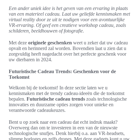
Een ander uniek idee is het geven van een ervaring in plaats
van een materieel cadeau. Laat uw geliefde kennismaken met
virtual reality door ze uit te nodigen voor een avontuurlijke
VR-ervaring. Of geef een creatieve workshop cadeau, zoals
schilderen, beeldhouwen of fotografie.
Met deze
originele geschenken
weet u zeker dat uw cadeau
opvalt en herinnerd zal worden. Bovendien laat u zien dat u
zorgvuldig heeft nagedacht over het perfecte geschenk voor
uw dierbaren in 2024.
Futuristische Cadeau Trends: Geschenken voor de
Toekomst
Welkom bij de toekomst! In deze sectie laten we u
kennismaken met de trendy cadeau-ideeën die de toekomst
bepalen.
Futuristische cadeau trends
zoals technologische
innovaties en duurzame opties zorgen voor unieke en
verantwoorde cadeaukeuzes.
Bent u op zoek naar een cadeau dat echt indruk maakt?
Overweeg dan om te investeren in een van de nieuwste
technologische snufjes. Denk hierbij o.a. aan VR-headsets,
slimme horloges en zelfs drones. Met deze gadgets kunt u uw