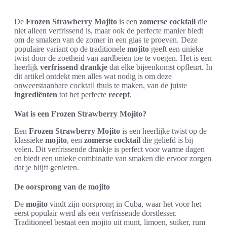
De
Frozen Strawberry Mojito
is een
zomerse cocktail
die
niet alleen verfrissend is, maar ook de perfecte manier biedt
om de smaken van de zomer in een glas te proeven. Deze
populaire variant op de traditionele
mojito
geeft een unieke
twist door de zoetheid van aardbeien toe te voegen. Het is een
heerlijk
verfrissend drankje
dat elke bijeenkomst opfleurt. In
dit artikel ontdekt men alles wat nodig is om deze
onweerstaanbare cocktail thuis te maken, van de juiste
ingrediënten
tot het perfecte
recept
.
Wat is een Frozen Strawberry Mojito?
Een
Frozen Strawberry Mojito
is een heerlijke twist op de
klassieke
mojito
, een
zomerse cocktail
die geliefd is bij
velen. Dit verfrissende drankje is perfect voor warme dagen
en biedt een unieke combinatie van smaken die ervoor zorgen
dat je blijft genieten.
De oorsprong van de mojito
De
mojito
vindt zijn oorsprong in Cuba, waar het voor het
eerst populair werd als een verfrissende dorstlesser.
Traditioneel bestaat een mojito uit munt, limoen, suiker, rum