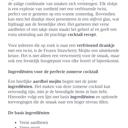
de zalige combinatie van smaken zich vermengen. Elk slokje
is een explosie van zoetheid met een verfrissende twist,
perfect om te genieten op een warme zomerdag. Bovendien
kan men het drankje mooi presenteren in een stijlvol glas, wat
bijdraagt aan de feestelijke sfeer. Het garneren met verse
aardbeien of een takje munt maakt het geheel af en geeft een
extra uitstraling aan dit prachtige
cocktail recept
.
Voor iedereen die op zoek is naar een
verfrissend drankje
met een twist, is de Frozen Strawberry Mojito een uitstekende
keuze. Het is niet alleen een verwennerij voor de smaak, maar
ook een feestelijk hoogtepunt voor elke borrel of bijeenkomst.
Ingrediënten voor de perfecte zomerse cocktail
Een heerlijke
aardbei mojito
begint met de juiste
ingrediënten
. Het maken van deze zomerse cocktail kan
eenvoudig zijn, mits je de benodigde items in huis hebt.
Hieronder volgt een lijst met basis
ingrediënten
en optionele
toevoegingen die de smaak naar een hoger niveau tillen.
De basis ingrediënten
Verse aardbeien
Verse munt