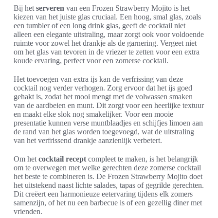
Bij het
serveren
van een Frozen Strawberry Mojito is het
kiezen van het juiste glas cruciaal. Een hoog, smal glas, zoals
een tumbler of een long drink glas, geeft de cocktail niet
alleen een elegante uitstraling, maar zorgt ook voor voldoende
ruimte voor zowel het drankje als de garnering. Vergeet niet
om het glas van tevoren in de vriezer te zetten voor een extra
koude ervaring, perfect voor een zomerse cocktail.
Het toevoegen van extra ijs kan de verfrissing van deze
cocktail nog verder verhogen. Zorg ervoor dat het ijs goed
gehakt is, zodat het mooi mengt met de volwassen smaken
van de aardbeien en munt. Dit zorgt voor een heerlijke textuur
en maakt elke slok nog smakelijker. Voor een mooie
presentatie kunnen verse muntblaadjes en schijfjes limoen aan
de rand van het glas worden toegevoegd, wat de uitstraling
van het verfrissend drankje aanzienlijk verbetert.
Om het
cocktail recept
compleet te maken, is het belangrijk
om te overwegen met welke gerechten deze zomerse cocktail
het beste te combineren is. De Frozen Strawberry Mojito doet
het uitstekend naast lichte salades, tapas of gegrilde gerechten.
Dit creëert een harmonieuze eetervaring tijdens elk zomers
samenzijn, of het nu een barbecue is of een gezellig diner met
vrienden.