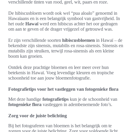
verschillende tinten van rood, geel, wit, paars en roze.
De hibiscusbloem wordt ook wel “pua aloalo” genoemd in
Hawaïaans en is een belangrijk symbool van gastvrijheid. In
het oude
Hawaï
werd een hibiscus achter het oor gedragen
om aan te geven of de drager vrijgezel of getrouwd was.
Er zijn verschillende soorten
hibiscusbloemen
in Hawaï – de
bekendste zijn sinensis, mutabilis en rosa-sinensis. Sinensis en
mutabilis zijn struiken, terwijl rosa-sinensis als een kleine
boom kan groeien.
Ontdek deze prachtige bloemen en leer meer over hun
betekenis in Hawaï. Voeg levendige kleuren en tropische
schoonheid toe aan jouw bloemenfotografie.
Fotografietips voor het vastleggen van fotogenieke flora
Met deze handige
fotografietips
kun je de schoonheid van
fotogenieke flora
vastleggen in adembenemende foto’s.
Zorg voor de juiste belichting
Bij het fotograferen van bloemen is het belangrijk om te
zorgen voor de juiste belichting. Zorg voor voldoende licht