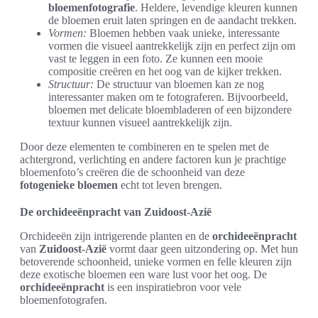
bloemenfotografie
. Heldere, levendige kleuren kunnen
de bloemen eruit laten springen en de aandacht trekken.
Vormen:
Bloemen hebben vaak unieke, interessante
vormen die visueel aantrekkelijk zijn en perfect zijn om
vast te leggen in een foto. Ze kunnen een mooie
compositie creëren en het oog van de kijker trekken.
Structuur:
De structuur van bloemen kan ze nog
interessanter maken om te fotograferen. Bijvoorbeeld,
bloemen met delicate bloembladeren of een bijzondere
textuur kunnen visueel aantrekkelijk zijn.
Door deze elementen te combineren en te spelen met de
achtergrond, verlichting en andere factoren kun je prachtige
bloemenfoto’s creëren die de schoonheid van deze
fotogenieke bloemen
echt tot leven brengen.
De orchideeënpracht van Zuidoost-Azië
Orchideeën zijn intrigerende planten en de
orchideeënpracht
van
Zuidoost-Azië
vormt daar geen uitzondering op. Met hun
betoverende schoonheid, unieke vormen en felle kleuren zijn
deze exotische bloemen een ware lust voor het oog. De
orchideeënpracht
is een inspiratiebron voor vele
bloemenfotografen.