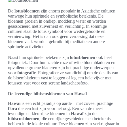
De
lotusbloemen
zijn enorm populair in Aziatische culturen
vanwege hun spirituele en symbolische betekenis. De
bloemen groeien in ondiep, modderig water en worden
geassocieerd met zuiverheid en verlichting. In sommige
culturen staat de lotus symbool voor wedergeboorte en
vernieuwing. Het is dan ook geen verrassing dat deze
bloemen vaak worden gebruikt bij meditatie en andere
spirituele activiteiten.
Naast hun spirituele betekenis zijn
lotusbloemen
ook heel
fotogeniek. Door hun zachte roze of witte bloembladeren en
opvallende groene bladeren zijn het prachtige onderwerpen
voor
fotografie
. Fotografeer ze van dichtbij om de details van
de bloembladeren vast te leggen of leg een hele vijver met
lotussen vast voor een serene landschapsfoto.
De levendige hibiscusbloemen van Hawaï
Hawaï
is een echt paradijs op aarde – met zoveel prachtige
flora
die een lust zijn voor het oog. Een van de meest
levendige en kleurrijke bloemen in
Hawaï
zijn de
hibiscusbloemen
, die een rijke geschiedenis en betekenis
hebben in de lokale cultuur. Deze bloemen zijn verkrijgbaar in