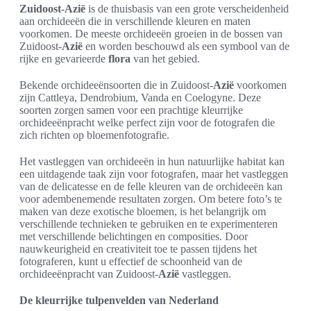
Zuidoost-Azië
is de thuisbasis van een grote verscheidenheid
aan orchideeën die in verschillende kleuren en maten
voorkomen. De meeste orchideeën groeien in de bossen van
Zuidoost-
Azië
en worden beschouwd als een symbool van de
rijke en gevarieerde
flora
van het gebied.
Bekende orchideeënsoorten die in Zuidoost-
Azië
voorkomen
zijn Cattleya, Dendrobium, Vanda en Coelogyne. Deze
soorten zorgen samen voor een prachtige kleurrijke
orchideeënpracht welke perfect zijn voor de fotografen die
zich richten op bloemenfotografie.
Het vastleggen van orchideeën in hun natuurlijke habitat kan
een uitdagende taak zijn voor fotografen, maar het vastleggen
van de delicatesse en de felle kleuren van de orchideeën kan
voor adembenemende resultaten zorgen. Om betere foto’s te
maken van deze exotische bloemen, is het belangrijk om
verschillende technieken te gebruiken en te experimenteren
met verschillende belichtingen en composities. Door
nauwkeurigheid en creativiteit toe te passen tijdens het
fotograferen, kunt u effectief de schoonheid van de
orchideeënpracht van Zuidoost-
Azië
vastleggen.
De kleurrijke tulpenvelden van Nederland