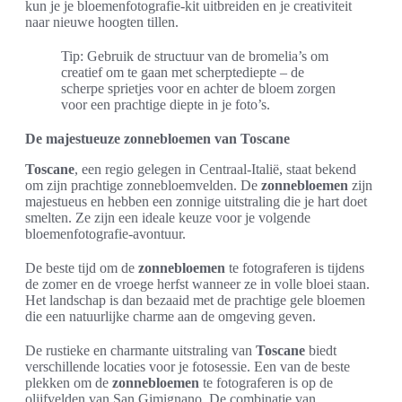
kun je je bloemenfotografie-kit uitbreiden en je creativiteit
naar nieuwe hoogten tillen.
Tip: Gebruik de structuur van de bromelia’s om
creatief om te gaan met scherptediepte – de
scherpe sprietjes voor en achter de bloem zorgen
voor een prachtige diepte in je foto’s.
De majestueuze zonnebloemen van Toscane
Toscane
, een regio gelegen in Centraal-Italië, staat bekend
om zijn prachtige zonnebloemvelden. De
zonnebloemen
zijn
majestueus en hebben een zonnige uitstraling die je hart doet
smelten. Ze zijn een ideale keuze voor je volgende
bloemenfotografie-avontuur.
De beste tijd om de
zonnebloemen
te fotograferen is tijdens
de zomer en de vroege herfst wanneer ze in volle bloei staan.
Het landschap is dan bezaaid met de prachtige gele bloemen
die een natuurlijke charme aan de omgeving geven.
De rustieke en charmante uitstraling van
Toscane
biedt
verschillende locaties voor je fotosessie. Een van de beste
plekken om de
zonnebloemen
te fotograferen is op de
olijfvelden van San Gimignano. De combinatie van