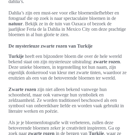
dahlia’s.
Dahlia’s zijn een must-see voor elke bloemenliefhebber en
fotograaf die op zoek is naar spectaculaire bloemen in de
natuur
. Bekijk ze in de tuin van Oaxaca of bezoek de
jaarlijkse Feria de la Dahlia in Mexico City om deze prachtige
bloemen in al hun glorie te zien.
De mysterieuze zwarte rozen van Turkije
Turkije
heeft een bijzondere bloem die over de hele wereld
bekend staat om zijn mysterieuze uitstraling:
zwarte rozen
.
Deze unieke bloemen, in tegenstelling tot hun naam, zijn
eigenlijk donkerrood van kleur met zwarte tinten, waardoor ze
eruitzien als een van de betoverende bloemen ter wereld.
Zwarte rozen
zijn niet alleen bekend vanwege hun
schoonheid, maar ook vanwege hun symboliek en
zeldzaamheid. Ze worden traditioneel beschouwd als een
symbool van onbereikbare liefde en worden vaak gebruikt in
literaire werken en poëzie.
Als je je bloemenfotografie wilt verbeteren, zullen deze
betoverende bloemen zeker je creativiteit inspireren. Ga op
zoek naar
zwarte rozen
in de bergen van
Turkije
, waar ze