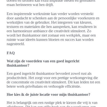
doelen en dromen kan extra inspiratie bieden en gebruikers
eraan herinneren wat hen drijft.
Een inspirerende werkruimte kan verder worden versterkt
door aandacht te schenken aan de persoonlijke voorkeuren en
werkstijlen van de gebruiker. Het integreren van kleuren,
texturen en materialen die hen aanspreken, kan resulteren in
een harmonieuze ambiance die creativiteit stimuleert. Zo
wordt het thuiskantoor niet zomaar een werkplek, maar een
ruimte waar ideeën kunnen bloeien en succes kan worden
nagestreefd.
FAQ
Wat zijn de voordelen van een goed ingericht
thuiskantoor?
Een goed ingericht thuiskantoor bevordert zowel rust als
productiviteit. Het zorgt voor een prettige werkomgeving die
de concentratie en creativiteit stimuleert. Dit kan leiden tot een
betere werk-privébalans en verhoogde efficiëntie.
Hoe kies ik de juiste locatie voor mijn thuiskantoor?
Het is belangrijk om een rustige plek te kiezen die vrij is van
afleidingen. Dit kan een stille hoek van de woonkamer, een