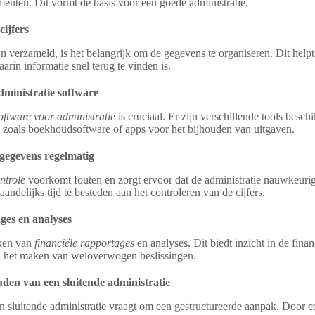
enten. Dit vormt de basis voor een goede administratie.
cijfers
 verzameld, is het belangrijk om de gegevens te organiseren. Dit helpt 
arin informatie snel terug te vinden is.
administratie software
oftware voor administratie
is cruciaal. Er zijn verschillende tools besch
zoals boekhoudsoftware of apps voor het bijhouden van uitgaven.
gegevens regelmatig
ntrole
voorkomt fouten en zorgt ervoor dat de administratie nauwkeurig b
ndelijks tijd te besteden aan het controleren van de cijfers.
ges en analyses
aken van
financiële rapportages
en analyses. Dit biedt inzicht in de fin
j het maken van weloverwogen beslissingen.
den van een sluitende administratie
sluitende administratie vraagt om een gestructureerde aanpak. Door con