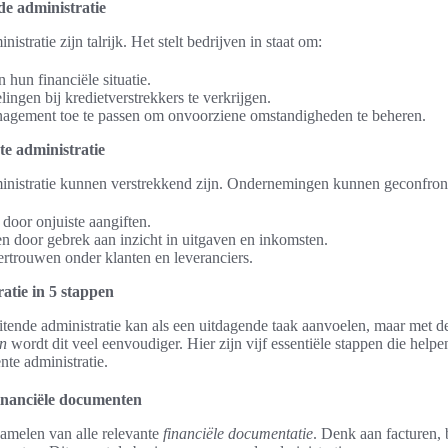
e administratie
stratie zijn talrijk. Het stelt bedrijven in staat om:
in hun financiële situatie.
ngen bij kredietverstrekkers te verkrijgen.
anagement toe te passen om onvoorziene omstandigheden te beheren.
te administratie
inistratie kunnen verstrekkend zijn. Ondernemingen kunnen geconfron
door onjuiste aangiften.
en door gebrek aan inzicht in uitgaven en inkomsten.
rtrouwen onder klanten en leveranciers.
atie in 5 stappen
itende administratie kan als een uitdagende taak aanvoelen, maar met de
en
wordt dit veel eenvoudiger. Hier zijn vijf essentiële stappen die helpe
nte administratie.
financiële documenten
rzamelen van alle relevante
financiële documentatie
. Denk aan facturen, 