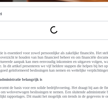
l
ie is essentieel voor zowel persoonlijke als zakelijke financiën. Het ste
k overzicht te houden van hun financieel beheer en om financiële documen
ctureerde aanpak kan men eenvoudig inkomsten en uitgaven volgen, wat
ie. In dit artikel presenteren we vijf heldere stappen die helpen bij het o
 goed geïnformeerd beslissingen kan nemen en wettelijke verplichtinge
dministratie belangrijk is
vormt de basis voor een solide bedrijfsvoering. Het draagt bij aan de f
n om weloverwogen beslissingen te nemen. Een sluitende administratie 
ijkt rapportages. Dit maakt het mogelijk om trends in de gegevens te 