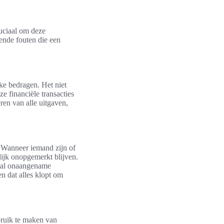
ruciaal om deze
ende fouten die een
ke bedragen. Het niet
ze financiële transacties
eren van alle uitgaven,
 Wanneer iemand zijn of
lijk onopgemerkt blijven.
antal onaangename
en dat alles klopt om
bruik te maken van