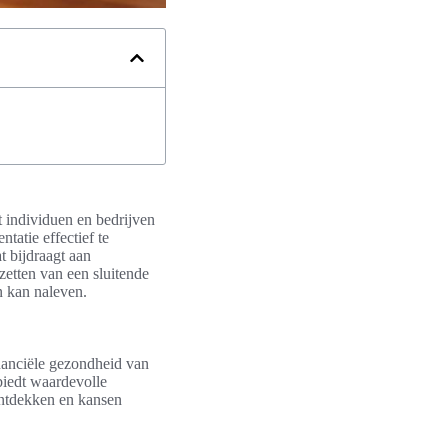
lt individuen en bedrijven
tatie effectief te
 bijdraagt aan
pzetten van een sluitende
n kan naleven.
inanciële gezondheid van
biedt waardevolle
ontdekken en kansen