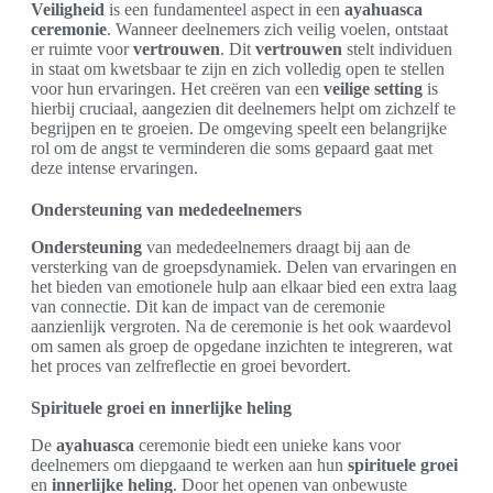
Veiligheid
is een fundamenteel aspect in een
ayahuasca
ceremonie
. Wanneer deelnemers zich veilig voelen, ontstaat
er ruimte voor
vertrouwen
. Dit
vertrouwen
stelt individuen
in staat om kwetsbaar te zijn en zich volledig open te stellen
voor hun ervaringen. Het creëren van een
veilige setting
is
hierbij cruciaal, aangezien dit deelnemers helpt om zichzelf te
begrijpen en te groeien. De omgeving speelt een belangrijke
rol om de angst te verminderen die soms gepaard gaat met
deze intense ervaringen.
Ondersteuning van mededeelnemers
Ondersteuning
van mededeelnemers draagt bij aan de
versterking van de groepsdynamiek. Delen van ervaringen en
het bieden van emotionele hulp aan elkaar bied een extra laag
van connectie. Dit kan de impact van de ceremonie
aanzienlijk vergroten. Na de ceremonie is het ook waardevol
om samen als groep de opgedane inzichten te integreren, wat
het proces van zelfreflectie en groei bevordert.
Spirituele groei en innerlijke heling
De
ayahuasca
ceremonie biedt een unieke kans voor
deelnemers om diepgaand te werken aan hun
spirituele groei
en
innerlijke heling
. Door het openen van onbewuste