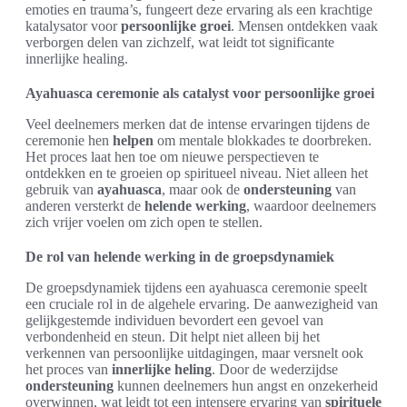
emoties en trauma’s, fungeert deze ervaring als een krachtige
katalysator voor
persoonlijke groei
. Mensen ontdekken vaak
verborgen delen van zichzelf, wat leidt tot significante
innerlijke healing.
Ayahuasca ceremonie als catalyst voor persoonlijke groei
Veel deelnemers merken dat de intense ervaringen tijdens de
ceremonie hen
helpen
om mentale blokkades te doorbreken.
Het proces laat hen toe om nieuwe perspectieven te
ontdekken en te groeien op spiritueel niveau. Niet alleen het
gebruik van
ayahuasca
, maar ook de
ondersteuning
van
anderen versterkt de
helende werking
, waardoor deelnemers
zich vrijer voelen om zich open te stellen.
De rol van helende werking in de groepsdynamiek
De groepsdynamiek tijdens een ayahuasca ceremonie speelt
een cruciale rol in de algehele ervaring. De aanwezigheid van
gelijkgestemde individuen bevordert een gevoel van
verbondenheid en steun. Dit helpt niet alleen bij het
verkennen van persoonlijke uitdagingen, maar versnelt ook
het proces van
innerlijke heling
. Door de wederzijdse
ondersteuning
kunnen deelnemers hun angst en onzekerheid
overwinnen, wat leidt tot een intensere ervaring van
spirituele