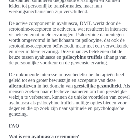
substantiën stimuleren diepgaande ervaringen en kunnen
leiden tot persoonlijke transformaties, maar hun
werkingsmechanismen zijn verschillend.
De active component in ayahuasca, DMT, werkt door de
serotonine-receptoren te activeren, wat resulteert in intensere
visuele en emotionele ervaringen. Psilocybine daarentegen
wordt omgevormd in het lichaam tot psilocyine, dat ook de
serotonine-receptoren beïnvloedt, maar met een verwelkende
en meer mildere ervaring. Deze nuances betekenen dat de
keuze tussen ayahuasca en
psilocybine truffels
afhangt van
de persoonlijke voorkeur en de gewenste ervaring.
De opkomende interesse in psychedelische therapieën heeft
geleid tot een groter bewustzijn en acceptatie van deze
alternatieven
in het domein van
geestelijke gezondheid
. Als
mensen zoeken naar effectieve manieren om hun geestelijke
welzijn te verbeteren, kunnen de unieke voordelen van zowel
ayahuasca als psilocybine truffels nuttige opties bieden voor
degenen die op zoek zijn naar spirituele en psychologische
genezing.
FAQ
Wat is een ayahuasca ceremonie?