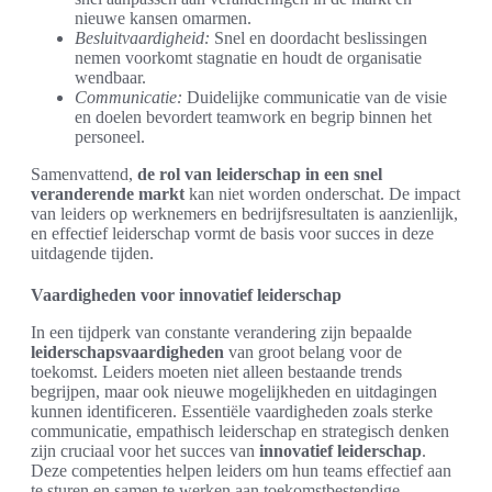
nieuwe kansen omarmen.
Besluitvaardigheid:
Snel en doordacht beslissingen
nemen voorkomt stagnatie en houdt de organisatie
wendbaar.
Communicatie:
Duidelijke communicatie van de visie
en doelen bevordert teamwork en begrip binnen het
personeel.
Samenvattend,
de rol van leiderschap in een snel
veranderende markt
kan niet worden onderschat. De impact
van leiders op werknemers en bedrijfsresultaten is aanzienlijk,
en effectief leiderschap vormt de basis voor succes in deze
uitdagende tijden.
Vaardigheden voor innovatief leiderschap
In een tijdperk van constante verandering zijn bepaalde
leiderschapsvaardigheden
van groot belang voor de
toekomst. Leiders moeten niet alleen bestaande trends
begrijpen, maar ook nieuwe mogelijkheden en uitdagingen
kunnen identificeren. Essentiële vaardigheden zoals sterke
communicatie, empathisch leiderschap en strategisch denken
zijn cruciaal voor het succes van
innovatief leiderschap
.
Deze competenties helpen leiders om hun teams effectief aan
te sturen en samen te werken aan toekomstbestendige