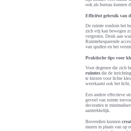
ook als bureau kunnen d
Efficiënt gebruik van 
De ruimte rondom het bed
zich vrij kan bewegen zo
vergroten. Denk aan wand
Ruimtebesparende accesso
van spullen en het verm
Praktische tips voor kl
Voor degenen die zich b
ruimtes
die de inrichtin
te kiezen voor lichte kle
weerkaatst ook het licht
Een andere effectieve str
gevoel van ruimte toevoe
decoraties te minimaliser
aantrekkelijk.
Bovendien kunnen
crea
muren in plaats van op e