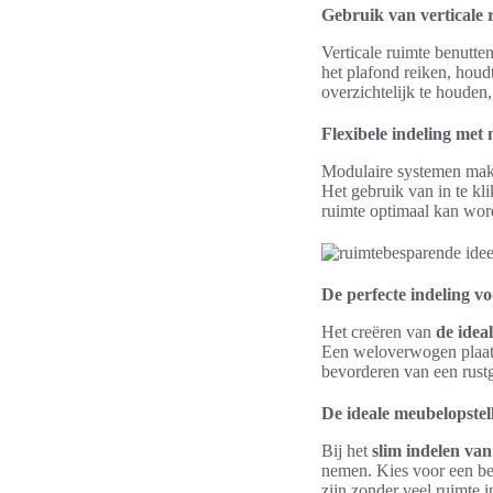
Gebruik van verticale 
Verticale ruimte benutten
het plafond reiken, houdt
overzichtelijk te houden,
Flexibele indeling met
Modulaire systemen make
Het gebruik van in te k
ruimte optimaal kan word
De perfecte indeling 
Het creëren van
de idea
Een weloverwogen plaats
bevorderen van een rustge
De ideale meubelopstel
Bij het
slim indelen va
nemen. Kies voor een be
zijn zonder veel ruimte i