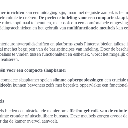
er inrichten
kan een uitdaging zijn, maar met de juiste aanpak is het
le ruimte te creëren.
De perfecte indeling voor een compacte slaap
e ruimte optimaal te benutten, maar ook om een comfortabele omgeving 
delingstechnieken en het gebruik van
multifunctionele meubels
kan ee
nterieurontwerptijdschriften en platforms zoals Pinterest bieden talloze
al met het begrijpen van de basisprincipes van indeling. Door de beschik
alans te vinden tussen functionaliteit en esthetiek, wordt het mogelijk 
realiseren.
eën voor een compacte slaapkamer
en compacte slaapkamer spelen
slimme opbergoplossingen
een cruciale 
ideeën
kunnen bewoners zelfs met beperkte oppervlakte een functionele 
ls
ls
bieden een uitstekende manier om
efficiënt gebruik van de ruimte
imte eronder of uitschuifbare bureaus. Deze meubels zorgen ervoor dat
er dat de kamer overvol aanvoelt.