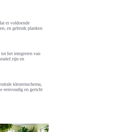
dat er voldoende
den, en gebruik planken
ot het integreren van
atief zijn en
eutrale kleurenschema,
ie eenvoudig en gericht