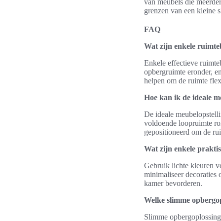
van meubels die meerdere
grenzen van een kleine sl
FAQ
Wat zijn enkele ruimt
Enkele effectieve ruimte
opbergruimte eronder, e
helpen om de ruimte flexi
Hoe kan ik de ideale m
De ideale meubelopstelli
voldoende loopruimte ro
gepositioneerd om de rui
Wat zijn enkele praktis
Gebruik lichte kleuren v
minimaliseer decoraties 
kamer bevorderen.
Welke slimme opbergopl
Slimme opbergoplossinge