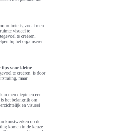
loopruimte is, zodat men
ruimte visueel te
egevoel te creëren.
lpen bij het organiseren
 tips voor kleine
evoel te creëren, is door
itstraling, maar
n, kan men diepte en een
is het belangrijk om
erzichtelijk en visueel
 van kunstwerken op de
uiting komen in de keuze