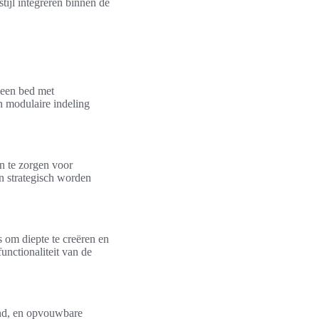
tijl integreren binnen de
 een bed met
n modulaire indeling
n te zorgen voor
n strategisch worden
s om diepte te creëren en
unctionaliteit van de
ond, en opvouwbare