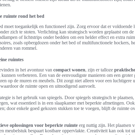
ienen.
de ruimte rond het bed
 moet toegankelijk en functioneel zijn. Zorg ervoor dat er voldoende 
nder zich te stoten. Verlichting kan strategisch worden geplaatst om de 
lampen of lichtstrips onder bedden om een helder effect en extra ruimt
ires, zoals opbergdozen onder het bed of multifunctionele hockers, he
inderen van rommel.
eine ruimtes
evinden in het avontuur van
compact wonen
, zijn er talloze
praktische
g kunnen verbeteren. Een van de eenvoudigste manieren om een groter g
uren op de muren en meubels. Dit zorgt niet alleen voor een luchtigere u
, waardoor de ruimte open en uitnodigend aanvoelt.
ategie is het gebruik van spiegels. Door spiegels strategisch te plaatse
gen, wat essentieel is in een slaapkamer met beperkte afmetingen. Ook 
en; door enkele goed gekozen stukken toe te voegen, blijft de ruimte ov
tieve oplossingen voor beperkte ruimte
erg nuttig zijn. Het plaatsen
en meubelstuk bespaart kostbare oppervlakte. Creativiteit kan ook tot 