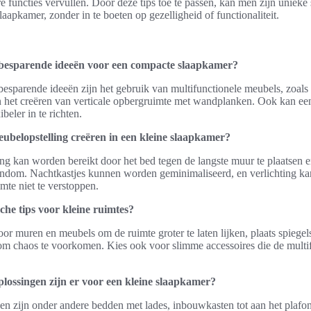
 functies vervullen. Door deze tips toe te passen, kan men zijn unieke s
aapkamer, zonder in te boeten op gezelligheid of functionaliteit.
ebesparende ideeën voor een compacte slaapkamer?
besparende ideeën zijn het gebruik van multifunctionele meubels, zoals
n het creëren van verticale opbergruimte met wandplanken. Ook kan ee
beler in te richten.
eubelopstelling creëren in een kleine slaapkamer?
ng kan worden bereikt door het bed tegen de langste muur te plaatsen e
ndom. Nachtkastjes kunnen worden geminimaliseerd, en verlichting ka
mte niet te verstoppen.
che tips voor kleine ruimtes?
oor muren en meubels om de ruimte groter te laten lijken, plaats spiegel
om chaos te voorkomen. Kies ook voor slimme accessoires die de multif
ossingen zijn er voor een kleine slaapkamer?
n zijn onder andere bedden met lades, inbouwkasten tot aan het plaf