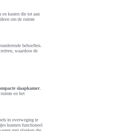
 en kasten die tot aan
 alleen om de ruimte
eranderende behoeften.
creëren, waardoor de
 compacte slaapkamer
.
ruimte en het
bels in overweging te
tjes kunnen functioneel
 kasten met planken die