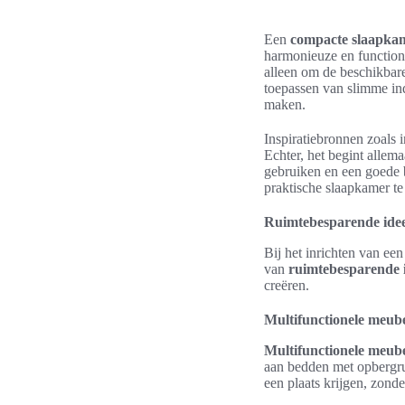
Een
compacte slaapkam
harmonieuze en functione
alleen om de beschikbar
toepassen van slimme in
maken.
Inspiratiebronnen zoals i
Echter, het begint allema
gebruiken en een goede b
praktische slaapkamer te 
Ruimtebesparende ide
Bij het inrichten van e
van
ruimtebesparende 
creëren.
Multifunctionele meube
Multifunctionele meube
aan bedden met opbergru
een plaats krijgen, zond