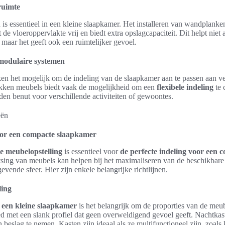
ruimte
 is essentieel in een kleine slaapkamer. Het installeren van wandplanken
 de vloeroppervlakte vrij en biedt extra opslagcapaciteit. Dit helpt niet
 maar het geeft ook een ruimtelijker gevoel.
 modulaire systemen
n het mogelijk om de indeling van de slaapkamer aan te passen aan v
likken meubels biedt vaak de mogelijkheid om een
flexibele indeling
te 
en benut voor verschillende activiteiten of gewoontes.
voor een compacte slaapkamer
le meubelopstelling
is essentieel voor
de perfecte indeling voor een
ing van meubels kan helpen bij het maximaliseren van de beschikbare 
vende sfeer. Hier zijn enkele belangrijke richtlijnen.
ling
n een kleine slaapkamer
is het belangrijk om de proporties van de meu
d met een slank profiel dat geen overweldigend gevoel geeft. Nachtkas
n beslag te nemen. Kasten zijn ideaal als ze multifunctioneel zijn, zoals