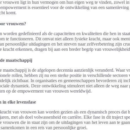
or vrouwen ligt in hun vermogen om hun eigen weg te vinden, zowel in 
it empowerment is essentieel voor de ontwikkeling van een samenleving
cht komt.
voor vrouwen?
worden gedefinieerd als de capaciteiten en kwaliteiten die hen in staat
m te functioneren. Dit omvat niet alleen fysieke kracht, maar ook ment
n persoonlijke uitdagingen en het streven naar zelfverbetering zijn cru
 kracht erkennen, dragen bij aan een breder begrip van vrouwelijkheid
 de maatschappij
e maatschappij is de afgelopen decennia aanzienlijk veranderd. Waar
ionele rollen, hebben zij nu een sterke positie in verschillende sectore
idelijk zichtbaar. In organisaties en gemeenschappen bevorderen zij inclus
 sociale dynamiek. Deze ontwikkeling stimuleert niet alleen de weg naar
ecten op de empowerment van vrouwen wereldwijd.
in elke levensfase
kracht van vrouwen kan worden gezien als een dynamisch proces dat beg
jaren, met als doel volwassenheid en carrière. Elke fase in dit traject spee
 vrouwen die in staat zijn om de uitdagingen van het leven aan te gaan.
 samenkomen in een reis van persoonlijke groei.