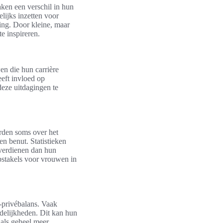
ken een verschil in hun
lijks inzetten voor
ng. Door kleine, maar
e inspireren.
n die hun carrière
eft invloed op
deze uitdagingen te
rden soms over het
en benut. Statistieken
 verdienen dan hun
obstakels voor vrouwen in
-privébalans. Vaak
delijkheden. Dit kan hun
 als geheel meer