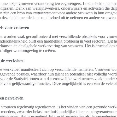
ldtoneel zijn vrouwen verandering teweegbrengers. Lokale heldinnen ma
gezien. Denk aan welzijnswerkers, onderwijzers en activisten die dage
en zijn een bron van
empowerment
voor andere vrouwen in hun omgevi
gen deze heldinnen de kans om invloed uit te oefenen en andere vrouwen t
els voor vrouwen
 worden vaak geconfronteerd met verschillende obstakels voor vrouwe
rongelijkheid blijft een hardnekkig probleem in veel sectoren. Dit he
ekansen en de algehele werkervaring van vrouwen. Het is cruciaal om 
aardiger werkomgeving te creëren.
 de werkvloer
e werkvloer manifesteert zich op verschillende manieren. Vrouwen wo
ggevende posities, waardoor hun talent en potentieel niet volledig word
 voor de Statistiek tonen aan dat vrouwelijke werknemers vaak minder
lfs voor gelijkwaardige functies. Deze ongelijkheid is een van de vele 
en privéleven
e vrouwen regelmatig tegenkomen, is het vinden van een gezonde werk
moeders, zwaarder belast met huishoudelijke taken en zorgverantwoor
beïnvloeden. Het is essentieel dat zowel organisaties als de samenleving