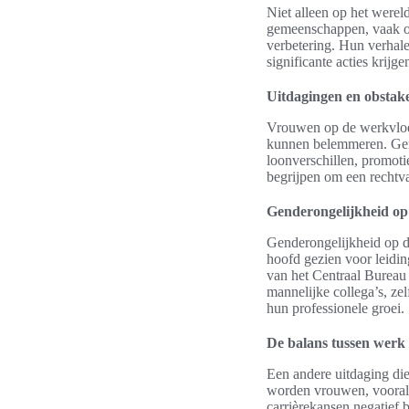
Niet alleen op het were
gemeenschappen, vaak on
verbetering. Hun verhal
significante acties krij
Uitdagingen en obstak
Vrouwen op de werkvloer
kunnen belemmeren. Gende
loonverschillen, promoti
begrijpen om een rechtv
Genderongelijkheid op
Genderongelijkheid op d
hoofd gezien voor leidin
van het Centraal Bureau
mannelijke collega’s, ze
hun professionele groei.
De balans tussen werk 
Een andere uitdaging di
worden vrouwen, vooral 
carrièrekansen negatief 