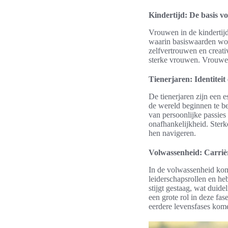
Kindertijd: De basis v
Vrouwen in de kindertijd
waarin basiswaarden wor
zelfvertrouwen en creativ
sterke vrouwen. Vrouwen 
Tienerjaren: Identiteit
De tienerjaren zijn een e
de wereld beginnen te beg
van persoonlijke passies
onafhankelijkheid. Sterk
hen navigeren.
Volwassenheid: Carrièr
In de volwassenheid komt
leiderschapsrollen en he
stijgt gestaag, wat duide
een grote rol in deze fas
eerdere levensfases kom