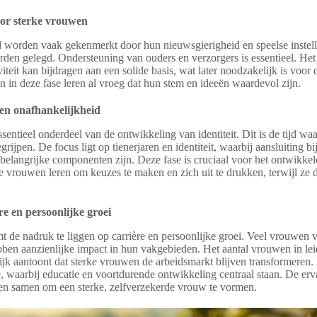
oor sterke vrouwen
 worden vaak gekenmerkt door hun nieuwsgierigheid en speelse instelli
den gelegd. Ondersteuning van ouders en verzorgers is essentieel. Het
iteit kan bijdragen aan een solide basis, wat later noodzakelijk is voor
in deze fase leren al vroeg dat hun stem en ideeën waardevol zijn.
 en onafhankelijkheid
ssentieel onderdeel van de ontwikkeling van identiteit. Dit is de tijd wa
rijpen. De focus ligt op tienerjaren en identiteit, waarbij aansluiting b
 belangrijke componenten zijn. Deze fase is cruciaal voor het ontwikke
e vrouwen leren om keuzes te maken en zich uit te drukken, terwijl ze
e en persoonlijke groei
 de nadruk te liggen op carrière en persoonlijke groei. Veel vrouwen
bben aanzienlijke impact in hun vakgebieden. Het aantal vrouwen in le
lijk aantoont dat sterke vrouwen de arbeidsmarkt blijven transformeren. 
e, waarbij educatie en voortdurende ontwikkeling centraal staan. De erv
en samen om een sterke, zelfverzekerde vrouw te vormen.