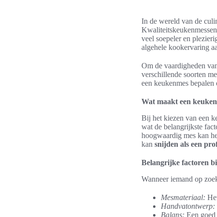
In de wereld van de culi
Kwaliteitskeukenmessen 
veel soepeler en plezier
algehele kookervaring aa
Om de vaardigheden van e
verschillende soorten me
een keukenmes bepalen en
Wat maakt een keukenm
Bij het kiezen van een k
wat de belangrijkste fact
hoogwaardig mes kan het
kan
snijden als een pro
Belangrijke factoren bi
Wanneer iemand op zoek
Mesmateriaal:
Het
Handvatontwerp:
Balans:
Een goed g