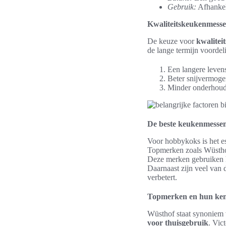
Gebruik:
Afhankeli
Kwaliteitskeukenmessen
De keuze voor
kwalitei
de lange termijn voordel
Een langere levens
Beter snijvermogen
Minder onderhoud 
De beste keukenmesse
Voor hobbykoks is het es
Topmerken zoals Wüsthof
Deze merken gebruiken h
Daarnaast zijn veel van 
verbetert.
Topmerken en hun ke
Wüsthof staat synoniem 
voor thuisgebruik
. Vic