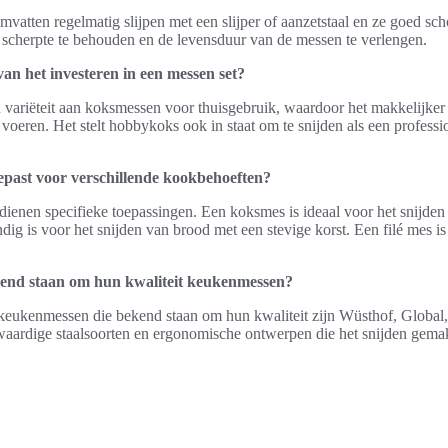
vatten regelmatig slijpen met een slijper of aanzetstaal en ze goed s
 scherpte te behouden en de levensduur van de messen te verlengen.
van het investeren in een messen set?
 variëteit aan koksmessen voor thuisgebruik, waardoor het makkelijker
 voeren. Het stelt hobbykoks ook in staat om te snijden als een professio
gepast voor verschillende kookbehoeften?
 dienen specifieke toepassingen. Een koksmes is ideaal voor het snijden
ig is voor het snijden van brood met een stevige korst. Een filé mes is 
kend staan om hun kwaliteit keukenmessen?
 keukenmessen die bekend staan om hun kwaliteit zijn Wüsthof, Global,
ardige staalsoorten en ergonomische ontwerpen die het snijden gemak