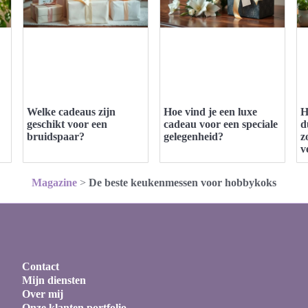
Welke cadeaus zijn
Hoe vind je een luxe
H
geschikt voor een
cadeau voor een speciale
d
bruidspaar?
gelegenheid?
z
v
Magazine
>
De beste keukenmessen voor hobbykoks
Contact
Mijn diensten
Over mij
Onze klanten portfolio