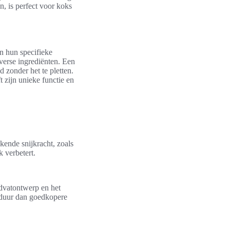
, is perfect voor koks
en hun specifieke
verse ingrediënten. Een
 zonder het te pletten.
t zijn unieke functie en
ende snijkracht, zoals
 verbetert.
ndvatontwerp en het
sduur dan goedkopere