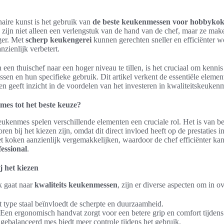
naire kunst is het gebruik van
de beste keukenmessen voor hobbykok
zijn niet alleen een verlengstuk van de hand van de chef, maar ze ma
iger. Met
scherp keukengerei
kunnen gerechten sneller en efficiënter 
nzienlijk verbetert.
en thuischef naar een hoger niveau te tillen, is het cruciaal om kenni
ssen en hun specifieke gebruik. Dit artikel verkent de essentiële eleme
 geeft inzicht in de voordelen van het investeren in kwaliteitskeuken
es tot het beste keuze?
eukenmes spelen verschillende elementen een cruciale rol. Het is van b
oren bij het kiezen zijn, omdat dit direct invloed heeft op de prestaties 
 koken aanzienlijk vergemakkelijken, waardoor de chef efficiënter kan
fessional
.
j het kiezen
 gaat naar
kwaliteits keukenmessen
, zijn er diverse aspecten om in 
 type staal beïnvloedt de scherpte en duurzaamheid.
Een ergonomisch handvat zorgt voor een betere grip en comfort tijdens 
ebalanceerd mes biedt meer controle tijdens het gebruik.