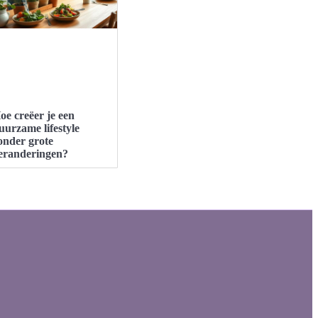
oe creëer je een
uurzame lifestyle
onder grote
eranderingen?