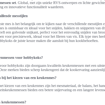
messen set
. Global, met zijn unieke RVS-ontwerpen en lichte gewichten
ng en innovatieve functionaliteit waarderen.
illende messtijlen
iste mes is het belangrijk om te kijken naar de verschillende messtijlen 
s is onmisbaar en ideaal voor het snijden, hakken en snipperen van di
ft een golvende snijkant, perfect voor het eenvoudig snijden van brood
n voor precisiewerk, ideaal voor het fileren van vis. Elk type mes heef
hobbykoks de juiste keuze maken die aansluit bij hun kookbehoeften.
kenmessen voor hobbykoks?
oor hobbykoks zijn doorgaans kwaliteits keukenmessen met een uitstek
Deze merken bieden scherp keukengerei dat de kookervaring aanzienlijk
 bij het kiezen van een keukenmes?
 het kiezen van een keukenmes zijn het mesmateriaal, de balans, het ha
eitskeukenmessen bieden een betere snijervaring en een langere leven
n keukenmessen?