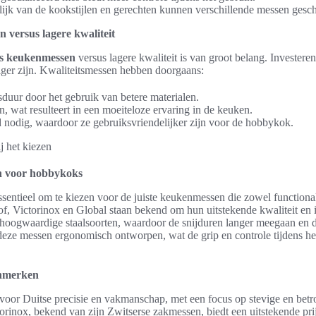
jk van de kookstijlen en gerechten kunnen verschillende messen geschi
 versus lagere kwaliteit
ts keukenmessen
versus lagere kwaliteit is van groot belang. Invester
iger zijn. Kwaliteitsmessen hebben doorgaans:
duur door het gebruik van betere materialen.
, wat resulteert in een moeiteloze ervaring in de keuken.
nodig, waardoor ze gebruiksvriendelijker zijn voor de hobbykok.
n voor hobbykoks
sentieel om te kiezen voor de juiste keukenmessen die zowel functionali
, Victorinox en Global staan bekend om hun uitstekende kwaliteit en 
oogwaardige staalsoorten, waardoor de snijduren langer meegaan en d
deze messen ergonomisch ontworpen, wat de grip en controle tijdens he
nmerken
voor Duitse precisie en vakmanschap, met een focus op stevige en be
torinox, bekend van zijn Zwitserse zakmessen, biedt een uitstekende pri