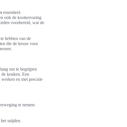
s
essentieel.
ken ook de kookervaring
worden voorbereid, wat de
s te hebben van de
nten die de keuze voor
messen.
elang om te begrijpen
in de keuken. Een
 werken en met precisie
overweging te nemen:
het snijden.