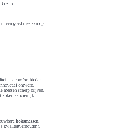
kt zijn.
en in een goed mes kan op
teit als comfort bieden.
innovatief ontwerp.
e messen scherp blijven.
t koken aanzienlijk
trouwbare
koksmessen
js-kwaliteitverhouding