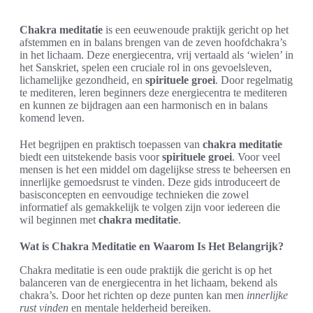
Chakra meditatie
is een eeuwenoude praktijk gericht op het
afstemmen en in balans brengen van de zeven hoofdchakra’s
in het lichaam. Deze energiecentra, vrij vertaald als ‘wielen’ in
het Sanskriet, spelen een cruciale rol in ons gevoelsleven,
lichamelijke gezondheid, en
spirituele groei
. Door regelmatig
te mediteren, leren beginners deze energiecentra te mediteren
en kunnen ze bijdragen aan een harmonisch en in balans
komend leven.
Het begrijpen en praktisch toepassen van
chakra meditatie
biedt een uitstekende basis voor
spirituele groei
. Voor veel
mensen is het een middel om dagelijkse stress te beheersen en
innerlijke gemoedsrust te vinden. Deze gids introduceert de
basisconcepten en eenvoudige technieken die zowel
informatief als gemakkelijk te volgen zijn voor iedereen die
wil beginnen met
chakra meditatie
.
Wat is Chakra Meditatie en Waarom Is Het Belangrijk?
Chakra meditatie is een oude praktijk die gericht is op het
balanceren van de energiecentra in het lichaam, bekend als
chakra’s. Door het richten op deze punten kan men
innerlijke
rust vinden
en mentale helderheid bereiken.