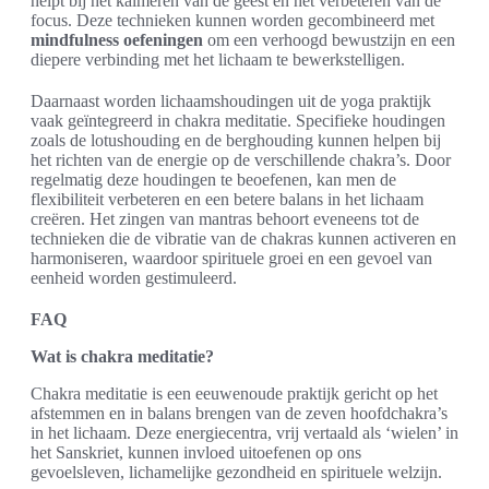
helpt bij het kalmeren van de geest en het verbeteren van de
focus. Deze technieken kunnen worden gecombineerd met
mindfulness oefeningen
om een verhoogd bewustzijn en een
diepere verbinding met het lichaam te bewerkstelligen.
Daarnaast worden lichaamshoudingen uit de yoga praktijk
vaak geïntegreerd in chakra meditatie. Specifieke houdingen
zoals de lotushouding en de berghouding kunnen helpen bij
het richten van de energie op de verschillende chakra’s. Door
regelmatig deze houdingen te beoefenen, kan men de
flexibiliteit verbeteren en een betere balans in het lichaam
creëren. Het zingen van mantras behoort eveneens tot de
technieken die de vibratie van de chakras kunnen activeren en
harmoniseren, waardoor spirituele groei en een gevoel van
eenheid worden gestimuleerd.
FAQ
Wat is chakra meditatie?
Chakra meditatie is een eeuwenoude praktijk gericht op het
afstemmen en in balans brengen van de zeven hoofdchakra’s
in het lichaam. Deze energiecentra, vrij vertaald als ‘wielen’ in
het Sanskriet, kunnen invloed uitoefenen op ons
gevoelsleven, lichamelijke gezondheid en spirituele welzijn.