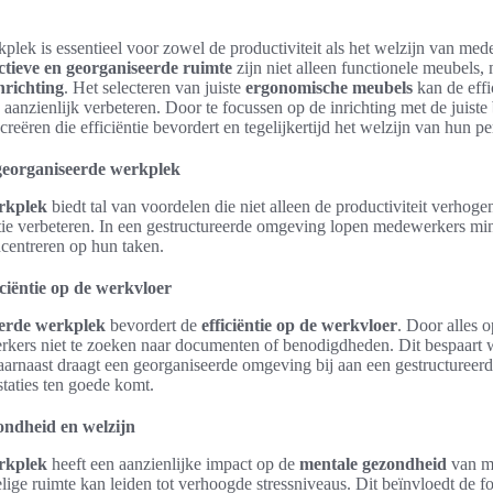
plek is essentieel voor zowel de productiviteit als het welzijn van me
tieve en georganiseerde ruimte
zijn niet alleen functionele meubels
nrichting
. Het selecteren van juiste
ergonomische meubels
kan de effi
nzienlijk verbeteren. Door te focussen op de inrichting met de juiste
eëren die efficiëntie bevordert en tegelijkertijd het welzijn van hun p
georganiseerde werkplek
rkplek
biedt tal van voordelen die niet alleen de productiviteit verhog
tie verbeteren. In een gestructureerde omgeving lopen medewerkers min
centreren op hun taken.
ciëntie op de werkvloer
erde werkplek
bevordert de
efficiëntie op de werkvloer
. Door alles o
ers niet te zoeken naar documenten of benodigdheden. Dit bespaart w
Daarnaast draagt een georganiseerde omgeving bij aan een gestructuree
staties ten goede komt.
ondheid en welzijn
rkplek
heeft een aanzienlijke impact op de
mentale gezondheid
van m
ige ruimte kan leiden tot verhoogde stressniveaus. Dit beïnvloedt de fo