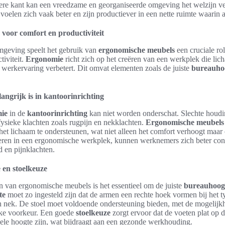
dere kant kan een vreedzame en georganiseerde omgeving het welzijn ve
elen zich vaak beter en zijn productiever in een nette ruimte waarin all
voor comfort en productiviteit
geving speelt het gebruik van
ergonomische meubels
een cruciale ro
tiviteit.
Ergonomie
richt zich op het creëren van een werkplek die lic
werkervaring verbetert. Dit omvat elementen zoals de juiste
bureauho
ngrijk is in kantoorinrichting
ie
in de
kantoorinrichting
kan niet worden onderschat. Slechte houd
fysieke klachten zoals rugpijn en nekklachten.
Ergonomische meubels
het lichaam te ondersteunen, wat niet alleen het comfort verhoogt maar 
teren in een ergonomische werkplek, kunnen werknemers zich beter con
 en pijnklachten.
 en stoelkeuze
n van ergonomische meubels is het essentieel om de juiste
bureauhoog
te
moet zo ingesteld zijn dat de armen een rechte hoek vormen bij het 
n nek. De stoel moet voldoende ondersteuning bieden, met de mogelijk
jke voorkeur. Een goede
stoelkeuze
zorgt ervoor dat de voeten plat op 
ele hoogte zijn, wat bijdraagt aan een gezonde werkhouding.