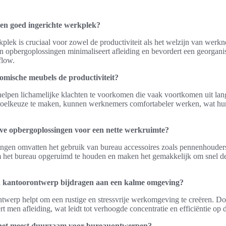
een goed ingerichte werkplek?
plek is cruciaal voor zowel de productiviteit als het welzijn van werk
opbergoplossingen minimaliseert afleiding en bevordert een georganis
flow.
omische meubels de productiviteit?
lpen lichamelijke klachten te voorkomen die vaak voortkomen uit lang
stoelkeuze te maken, kunnen werknemers comfortabeler werken, wat hun
ieve opbergoplossingen voor een nette werkruimte?
ingen omvatten het gebruik van bureau accessoires zoals pennenhouders
 het bureau opgeruimd te houden en maken het gemakkelijk om snel d
h kantoorontwerp bijdragen aan een kalme omgeving?
ntwerp helpt om een rustige en stressvrije werkomgeving te creëren. D
t men afleiding, wat leidt tot verhoogde concentratie en efficiëntie op 
 het meest duurzaam voor bureauontwerpen?