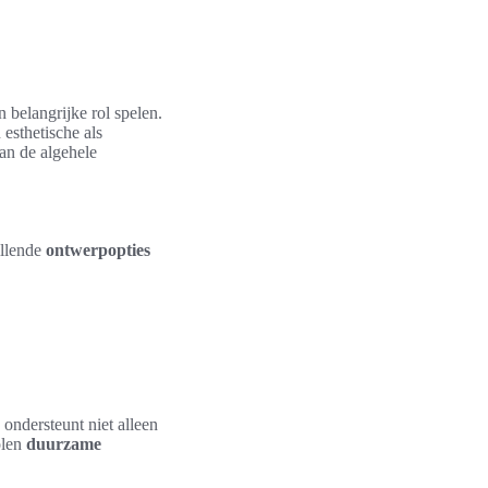
en belangrijke rol spelen.
sthetische als
an de algehele
illende
ontwerpopties
ondersteunt niet alleen
olen
duurzame