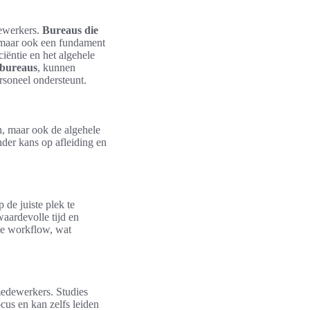
dewerkers.
Bureaus die
, maar ook een fundament
ciëntie en het algehele
bureaus
, kunnen
ersoneel ondersteunt.
en, maar ook de algehele
der kans op afleiding en
p de juiste plek te
aardevolle tijd en
rde workflow, wat
edewerkers. Studies
cus en kan zelfs leiden