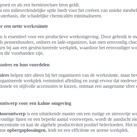
roeit en als een hernieuwbare bron geldt.
 een milieuvriendelijke optie biedt voor het creëren van unieke meubel
terbasis, die schadelijke chemicaliën minimaliseren.
r een nette werkruimte
u is essentieel voor een productieve werkomgeving. Door gebruik te m
als pennenhouders, ordners en lade-organizers, kan men eenvoudig ch
en bij aan een gestructureerde werkplek, waardoor het eenvoudiger wo
en die voorhanden zijn.
ssoires en hun voordelen
oires
helpen niet alleen bij het organiseren van de werkruimte, maar b
organiseerde werkplek vermindert afleiding en zorgt ervoor dat medewe
onele en stijlvolle accessoires te kiezen, ontstaat een aangename sfeer d
rontwerp voor een kalme omgeving
ntoorontwerp
is een uitstekende manier om een rustige en stressvrije 
oudige lijnen en een beperkt aantal voorwerpen, wordt de aandacht nie
ncentratie en kan de algehele productiviteit positief beïnvloeden. Het 
imme
opbergoplossingen
, leidt tot een efficiënte en serene werkplek.