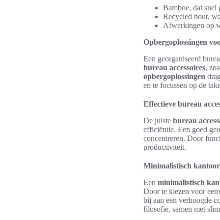
Bamboe, dat snel g
Recycled hout, wat
Afwerkingen op wa
Opbergoplossingen voo
Een georganiseerd burea
bureau accessoires
, zo
opbergoplossingen
drag
en te focussen op de tak
Effectieve bureau acce
De juiste
bureau access
efficiëntie. Een goed ge
concentreren. Door functi
productiviteit.
Minimalistisch kantoo
Een
minimalistisch ka
Door te kiezen voor eenv
bij aan een verhoogde co
filosofie, samen met sl