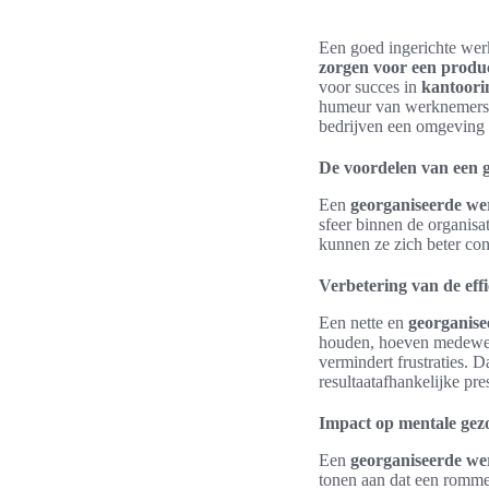
Een goed ingerichte werk
zorgen voor een produc
voor succes in
kantoori
humeur van werknemers aa
bedrijven een omgeving cr
De voordelen van een 
Een
georganiseerde we
sfeer binnen de organisa
kunnen ze zich beter con
Verbetering van de effi
Een nette en
georganise
houden, hoeven medewerk
vermindert frustraties. 
resultaatafhankelijke pre
Impact op mentale gez
Een
georganiseerde we
tonen aan dat een rommel