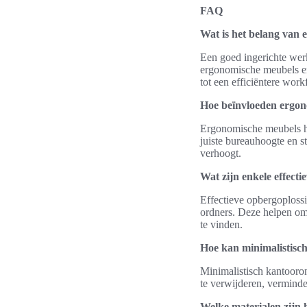
FAQ
Wat is het belang van 
Een goed ingerichte werk
ergonomische meubels en 
tot een efficiëntere work
Hoe beïnvloeden ergon
Ergonomische meubels he
juiste bureauhoogte en 
verhoogt.
Wat zijn enkele effect
Effectieve opbergoploss
ordners. Deze helpen om
te vinden.
Hoe kan minimalistisc
Minimalistisch kantooro
te verwijderen, verminder
Welke materialen zijn