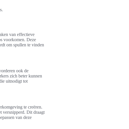
s.
aken van effectieve
aos voorkomen. Deze
rdt om spullen te vinden
evorderen ook de
rkers zich beter kunnen
ie uitnodigt tot
werkomgeving te creëren.
t versnipperd. Dit draagt
toepassen van deze