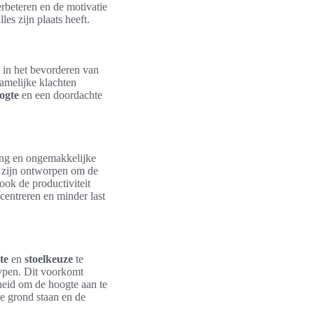
rbeteren en de motivatie
es zijn plaats heeft.
l in het bevorderen van
hamelijke klachten
ogte
en een doordachte
ing en ongemakkelijke
zijn ontworpen om de
ook de productiviteit
centreren en minder last
te
en
stoelkeuze
te
typen. Dit voorkomt
heid om de hoogte aan te
de grond staan en de