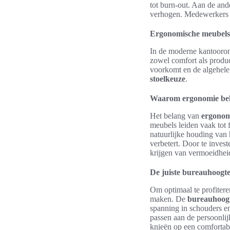
tot burn-out. Aan de an
verhogen. Medewerkers vo
Ergonomische meubels 
In de moderne kantoorom
zowel comfort als produc
voorkomt en de algehele 
stoelkeuze
.
Waarom ergonomie bela
Het belang van
ergonom
meubels leiden vaak tot 
natuurlijke houding van 
verbetert. Door te inves
krijgen van vermoeidheid
De juiste bureauhoogte
Om optimaal te profitere
maken. De
bureauhoog
spanning in schouders e
passen aan de persoonli
knieën op een comfortab