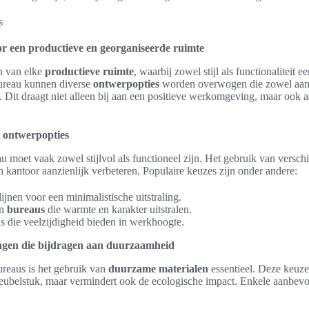
r een productieve en georganiseerde ruimte
n van elke
productieve ruimte
, waarbij zowel stijl als functionaliteit e
bureau kunnen diverse
ontwerpopties
worden overwogen die zowel aan e
. Dit draagt niet alleen bij aan een positieve werkomgeving, maar ook a
le ontwerpopties
 moet vaak zowel stijlvol als functioneel zijn. Het gebruik van versch
en kantoor aanzienlijk verbeteren. Populaire keuzes zijn onder andere:
ijnen voor een minimalistische uitstraling.
en
bureaus
die warmte en karakter uitstralen.
s die veelzijdigheid bieden in werkhoogte.
ngen die bijdragen aan duurzaamheid
ureaus is het gebruik van
duurzame materialen
essentieel. Deze keuze 
eubelstuk, maar vermindert ook de ecologische impact. Enkele aanbev