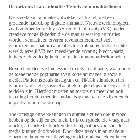
De toekomst van animatie: Trends en ontwikkelingen
De wereld van animatie ontwikkelt zich snel, met een
groeiende nadruk op digitale animatie. Nieuwe technologieën
zoals augmented reality (AR) en virtual reality (VR) bieden
creatieve mogelijkheden die de manier waarop animaties
worden gemaakt en ervaren revolutioneren. AR stelt
gebruikers in staat om animaties te combineren met de echte
wereld, terwijl VR een meeslepende ervaring biedt waarbij
kijkers zich volledig in de animatie kunnen onderdompelen.
Bovendien zien we interessante trends in animatie, waaronder
de toenemende populariteit van korte animaties in sociale
media. Platforms zoals Instagram en TikTok stimuleren het
gebruik van snelle, visueel aantrekkelijke clips die eenvoudig
te delen zijn. Hierdoor moeten animators nu meer dan ooit
rekening houden met de aandachtsspanne van de kijker en de
impact van hun boodschap.
Toekomstige ontwikkelingen in animatie zullen ook invloed
hebben op de stijl en techniek. Er is een groeiende vraag naar
unieke, artistieke technieken die de algoritmes van sociale
media kunnen doorbreken. Door deze trends in animatie te
omarmen, kunnen creatievelingen zich onderscheiden in een