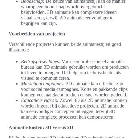
Boodschap:
De keuze van animatiestijl kan de manier
waarop een boodschap wordt overgebracht
beïnvloeden. 3D animatie kan complexere ideeën
visualiseren, terwijl 2D animatie eenvoudiger te
begrijpen kan zijn.
Voorbeelden van projecten
Verschillende projecten kunnen beide animatiestijlen goed
illustreren:
Bedrijfspresentaties:
Voor een professioneel animatie
bureau kan 3D animatie gebruikt worden om producten
tot leven te brengen. Dit helpt om technische details
visueel te communiceren.
Marketingcampagnes:
2D animatie kan effectief zijn
voor social media campagnes. Korte en pakkende clips
kunnen veel aandacht trekken en snel worden gedeeld.
Educatieve video’s:
Zowel 3D als 2D animatie kunnen
worden ingezet bij educatieve projecten. 2D animatie
kan eenvoudiger concepten uitleggen, terwijl 3D
animatie complexe processen kan demonstreren.
Animatie kosten: 3D versus 2D
Bij het kiezen tussen 3D animatie en 2D animatie spelen de